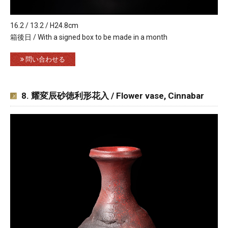
16.2 / 13.2 / H24.8cm
箱後日 / With a signed box to be made in a month
問い合わせる
8. 耀変辰砂徳利形花入 / Flower vase, Cinnabar