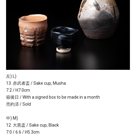
左) L)
13. 赤武者盃 / Sake cup, Musha
7.2 / H7.0cm
箱後日 / With a signed box to be made in a month
売約済 / Sold
中) M)
12. 大黒盃 / Sake cup, Black
7.0 / 6.6 / H5.3cm