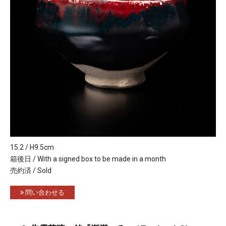
15.2 / H9.5cm
箱後日 / With a signed box to be made in a month
売約済 / Sold
問い合わせる