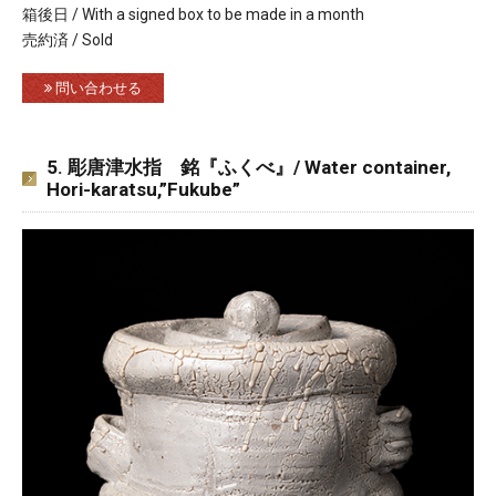
箱後日 / With a signed box to be made in a month
売約済 / Sold
問い合わせる
5. 彫唐津水指 銘『ふくべ』/ Water container,
Hori-karatsu,”Fukube”