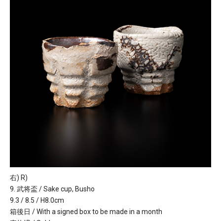
右) R)
9. 武将盃 / Sake cup, Busho
9.3 / 8.5 / H8.0cm
箱後日 / With a signed box to be made in a month