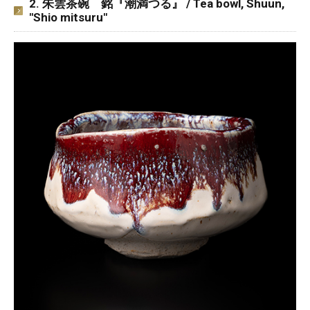
2. 朱雲茶碗 銘『潮満つる』 / Tea bowl, Shuun,
"Shio mitsuru"