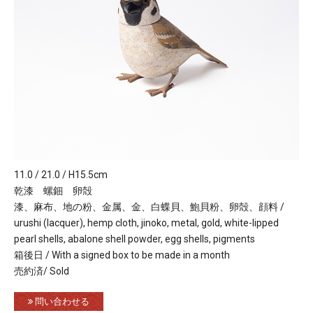
11.0 / 21.0 / H15.5cm
乾漆 螺鈿 卵殻
漆、麻布、地の粉、金属、金、白蝶貝、鮑貝粉、卵殻、顔料 /
urushi (lacquer), hemp cloth, jinoko, metal, gold, white-lipped
pearl shells, abalone shell powder, egg shells, pigments
箱後日 / With a signed box to be made in a month
売約済/ Sold
問い合わせる