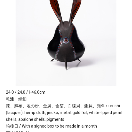
24.0 / 24.0 / H46.0cm
乾漆 螺鈿
漆、麻布、地の粉、金属、金箔、白蝶貝、鮑貝、顔料 / urushi
(lacquer), hemp cloth, jinoko, metal, gold foil, white-lipped pearl
shells, abalone shells, pigments
箱後日 / With a signed box to be made in a month