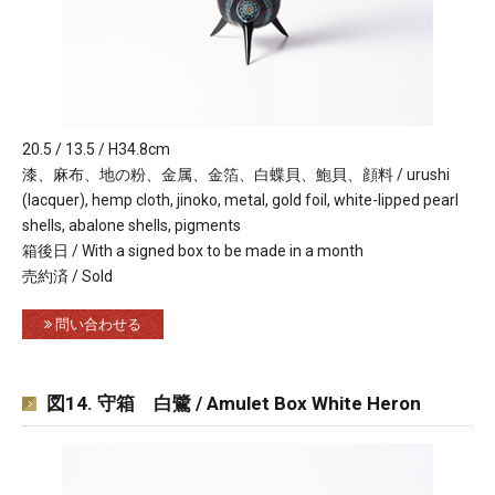
20.5 / 13.5 / H34.8cm
漆、麻布、地の粉、金属、金箔、白蝶貝、鮑貝、顔料 / urushi
(lacquer), hemp cloth, jinoko, metal, gold foil, white-lipped pearl
shells, abalone shells, pigments
箱後日 / With a signed box to be made in a month
売約済 / Sold
問い合わせる
図14. 守箱 白鷺 / Amulet Box White Heron