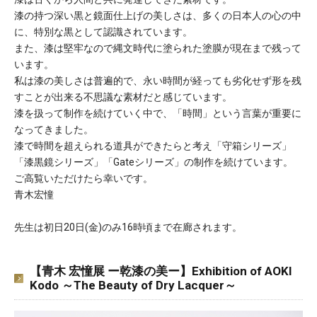
漆の持つ深い黒と鏡面仕上げの美しさは、多くの日本人の心の中
に、特別な黒として認識されています。
また、漆は堅牢なので縄文時代に塗られた塗膜が現在まで残って
います。
私は漆の美しさは普遍的で、永い時間が経っても劣化せず形を残
すことが出来る不思議な素材だと感じています。
漆を扱って制作を続けていく中で、「時間」という言葉が重要に
なってきました。
漆で時間を超えられる道具ができたらと考え「守箱シリーズ」
「漆黒鏡シリーズ」「Gateシリーズ」の制作を続けています。
ご高覧いただけたら幸いです。
青木宏憧
先生は初日20日(金)のみ16時頃まで在廊されます。
【青木 宏憧展 ー乾漆の美ー】Exhibition of AOKI
Kodo ～The Beauty of Dry Lacquer～