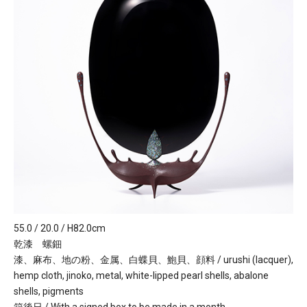
55.0 / 20.0 / H82.0cm
乾漆 螺鈿
漆、麻布、地の粉、金属、白蝶貝、鮑貝、顔料 / urushi (lacquer),
hemp cloth, jinoko, metal, white-lipped pearl shells, abalone
shells, pigments
箱後日 / With a signed box to be made in a month