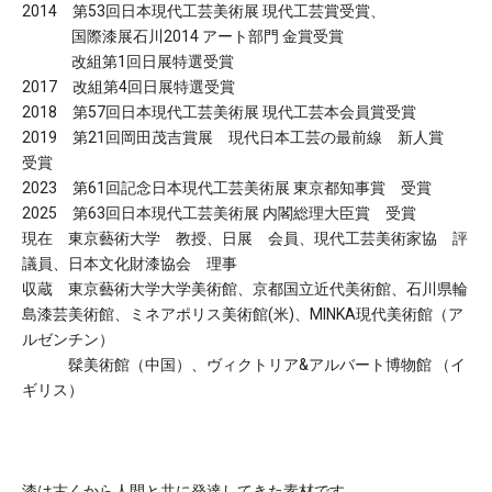
2014 第53回日本現代工芸美術展 現代工芸賞受賞、
国際漆展石川2014 アート部門 金賞受賞
改組第1回日展特選受賞
2017 改組第4回日展特選受賞
2018 第57回日本現代工芸美術展 現代工芸本会員賞受賞
2019 第21回岡田茂吉賞展 現代日本工芸の最前線 新人賞
受賞
2023 第61回記念日本現代工芸美術展 東京都知事賞 受賞
2025 第63回日本現代工芸美術展 内閣総理大臣賞 受賞
現在 東京藝術大学 教授、日展 会員、現代工芸美術家協 評
議員、日本文化財漆協会 理事
収蔵 東京藝術大学大学美術館、京都国立近代美術館、石川県輪
島漆芸美術館、ミネアポリス美術館(米)、MINKA現代美術館（ア
ルゼンチン）
髹美術館（中国）、ヴィクトリア&アルバート博物館 （イ
ギリス）
漆は古くから人間と共に発達してきた素材です。