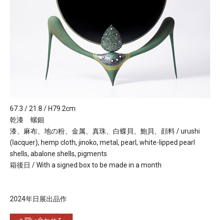
67.3 / 21.8 / H79.2cm
乾漆 螺鈿
漆、麻布、地の粉、金属、真珠、白蝶貝、鮑貝、顔料 / urushi
(lacquer), hemp cloth, jinoko, metal, pearl, white-lipped pearl
shells, abalone shells, pigments
箱後日 / With a signed box to be made in a month
2024年日展出品作