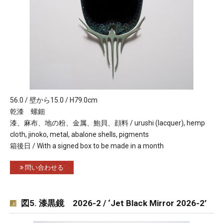
56.0 / 壁から15.0 / H79.0cm
乾漆 螺鈿
漆、麻布、地の粉、金属、鮑貝、顔料 / urushi (lacquer), hemp
cloth, jinoko, metal, abalone shells, pigments
箱後日 / With a signed box to be made in a month
問い合わせる
図5. 漆黒鏡 2026-2 / ‘Jet Black Mirror 2026-2’