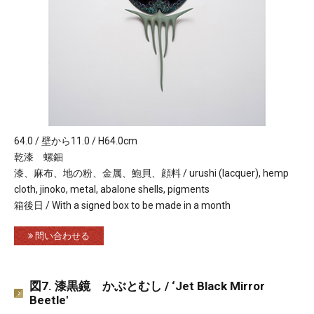
64.0 / 壁から11.0 / H64.0cm
乾漆 螺鈿
漆、麻布、地の粉、金属、鮑貝、顔料 / urushi (lacquer), hemp
cloth, jinoko, metal, abalone shells, pigments
箱後日 / With a signed box to be made in a month
問い合わせる
図7. 漆黒鏡 かぶとむし / ‘Jet Black Mirror
Beetle'