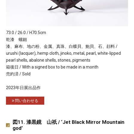
73.0 / 26.0 / H70.5cm
乾漆 螺鈿
漆、麻布、地の粉、金属、真珠、白蝶貝、鮑貝、石、顔料 /
urushi (lacquer), hemp cloth, jinoko, metal, pearl, white-lipped
pearl shells, abalone shells, stones, pigments
箱後日 / With a signed box to be made in a month
売約済 / Sold
2023年日展出品作
問い合わせる
図11. 漆黒鏡 山祇 / ‘Jet Black Mirror Mountain
god’