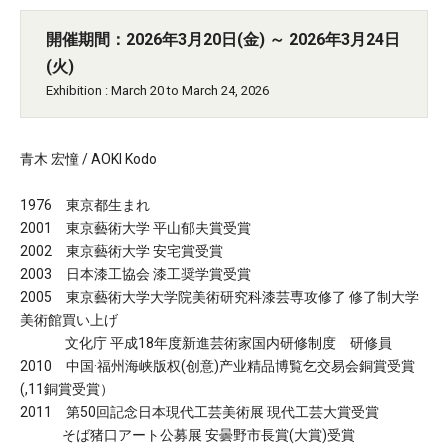
開催期間：2026年3月20日(金) ～ 2026年3月24日
(火)
Exhibition : March 20 to March 24, 2026
青木 宏憧 / AOKI Kodo
1976 東京都生まれ
2001 東京藝術大学 平山郁夫賞受賞
2002 東京藝術大学 安宅賞受賞
2003 日本漆工協会 漆工奨学賞受賞
2005 東京藝術大学大学院美術研究科漆芸専攻修了 修了制大学
美術館買い上げ
文化庁 平成18年度新進芸術家国内研修制度 研修員
2010 中国·福州海峡版权(创意)产业精品博覧乞交易会銅賞受賞
(,11銅賞受賞）
2011 第50回記念日本現代工芸美術展 現代工芸大賞受賞
そば猪口アート公募展 安曇野市長賞(大賞)受賞