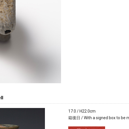
ll
17.0 / H22.0cm
箱後日 / With a signed box to be 