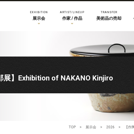
EXHIBITION
ARTIST/LINEUP
TRANSFER
展示会
作家 / 作品
美術品の売却
ibition of NAKANO Kinjiro
TOP
>
展示会
>
2026
>
【作陶三