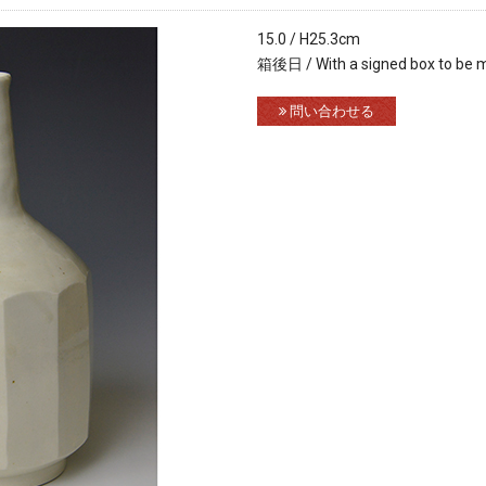
15.0 / H25.3cm
箱後日 / With a signed box to be 
問い合わせる