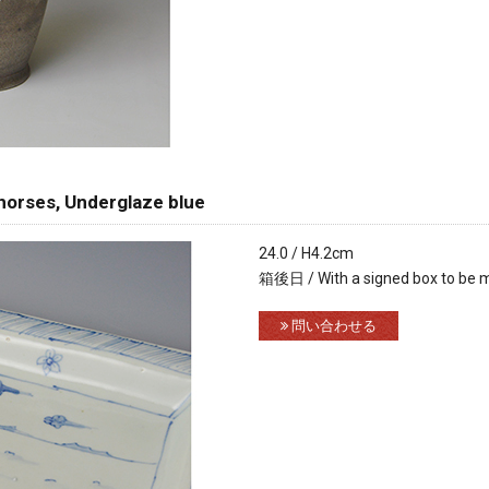
horses, Underglaze blue
24.0 / H4.2cm
箱後日 / With a signed box to be 
問い合わせる