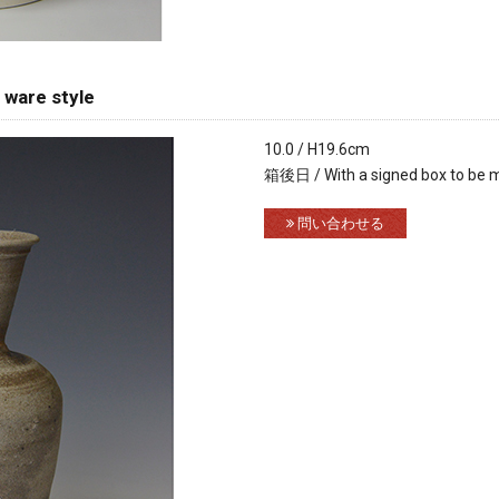
ware style
10.0 / H19.6cm
箱後日 / With a signed box to be 
問い合わせる