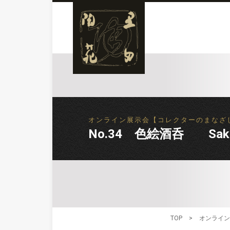
オンライン展示会【コレクターのまなざし 柴山 勝展】
No.34 色絵酒呑 Sake C
TOP
>
オンライン展示