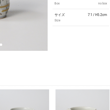
Box
no box
サイズ
7.1 / H5.2cm
Size