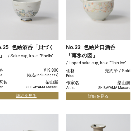
.35
色絵酒呑「貝づく
No.33
色絵片口酒呑
」
「薄氷の図」
/ Sake cup, Iro-e, “Shells”
/ Lipped sake cup, Iro-e “Thin Ice”
格
¥19,800
価格
売約済 / Sold
ce
(税込/including tax)
Price
家名
柴山勝
作家名
柴山勝
st
SHIBAYAMA Masaru
Artist
SHIBAYAMA Masaru
詳細を見る
詳細を見る