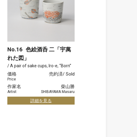
No.16
色絵酒呑 二「宇萬
れた図」
/ A pair of sake cups, Iro-e, “Born”
価格
売約済/ Sold
Price
作家名
柴山勝
Artist
SHIBAYAMA Masaru
詳細を見る