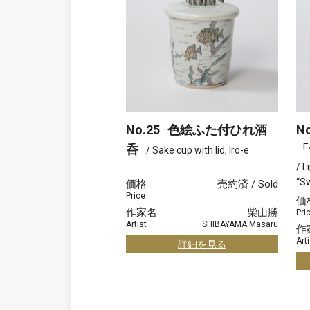
No.25
色絵ふた付ひれ酒
No
呑
「
/ Sake cup with lid, Iro-e
/ L
“S
価格
売約済 / Sold
Price
価
作家名
柴山勝
Pri
Artist
SHIBAYAMA Masaru
作
Arti
詳細を見る