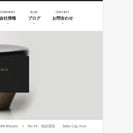
COMPANY
BLOG
CONTACT
会社情報
ブログ
お問合わせ
aru
A Masaru
>
No.34 色絵酒呑 Sake Cup, Iro-e