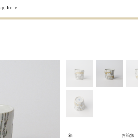
p, Iro-e
箱
お箱無