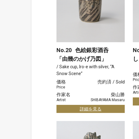
No.20
色絵銀彩酒呑
No
「由幾のかげ乃図」
し
/ Sake cup, Iro-e with silver, “A
Snow Scene”
価
Pri
価格
売約済 / Sold
作
Price
Arti
作家名
柴山勝
Artist
SHIBAYAMA Masaru
詳細を見る