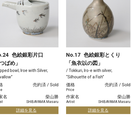
.24
色絵銀彩片口
No.17
色絵銀彩とくり
つばめ」
「魚衣以の図」
ipped bowl, Iroe with Silver,
/ Tokkuri, Iro-e with silver,
wallow”
“Silhouette of a Fish”
格
売約済 / Sold
価格
売約済 / Sold
ce
Price
家名
柴山勝
作家名
柴山勝
st
SHIBAYAMA Masaru
Artist
SHIBAYAMA Masaru
詳細を見る
詳細を見る