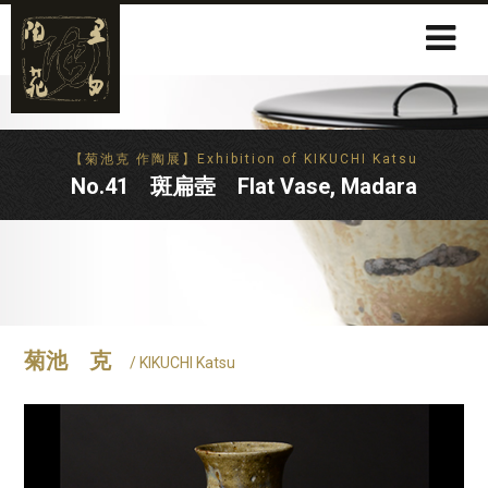
【菊池克 作陶展】Exhibition of KIKUCHI Katsu
No.41 斑扁壺 Flat Vase, Madara
菊池 克
/ KIKUCHI Katsu