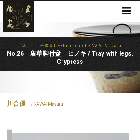
【木工 川合優展】Exhibition of KAWAI Masaru
No.26 唐草脚付盆 ヒノキ / Tray with legs,
Crypress
川合優
/ KAWAI Masaru