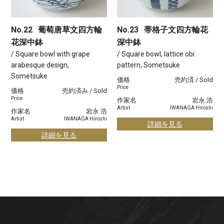
No.22
葡萄唐草文四方輪
No.23
帯格子文四方輪花
花深中鉢
深中鉢
/ Square bowl with grape
/ Square bowl, lattice obi
arabesque design,
pattern, Sometsuke
Sometsuke
価格
売約済 / Sold
Price
価格
売約済み / Sold
Price
作家名
岩永 浩
Artist
IWANAGA Hiroshi
作家名
岩永 浩
Artist
IWANAGA Hiroshi
詳細を見る
詳細を見る