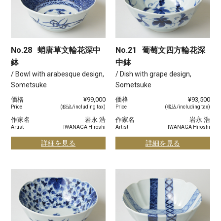
No.28
蛸唐草文輪花深中
No.21
葡萄文四方輪花深
鉢
中鉢
/ Bowl with arabesque design,
/ Dish with grape design,
Sometsuke
Sometsuke
価格
¥99,000
価格
¥93,500
Price
(税込/including tax)
Price
(税込/including tax)
作家名
岩永 浩
作家名
岩永 浩
Artist
IWANAGA Hiroshi
Artist
IWANAGA Hiroshi
詳細を見る
詳細を見る