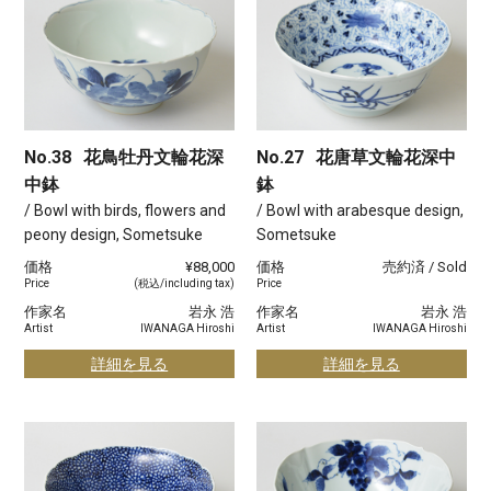
No.38
花鳥牡丹文輪花深
No.27
花唐草文輪花深中
中鉢
鉢
/ Bowl with birds, flowers and
/ Bowl with arabesque design,
peony design, Sometsuke
Sometsuke
価格
¥88,000
価格
売約済 / Sold
Price
(税込/including tax)
Price
作家名
岩永 浩
作家名
岩永 浩
Artist
IWANAGA Hiroshi
Artist
IWANAGA Hiroshi
詳細を見る
詳細を見る