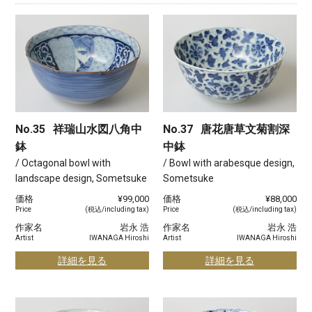
No.35
祥瑞山水図八角中
No.37
唐花唐草文菊割深
鉢
中鉢
/ Octagonal bowl with
/ Bowl with arabesque design,
landscape design, Sometsuke
Sometsuke
価格
¥99,000
価格
¥88,000
Price
(税込/including tax)
Price
(税込/including tax)
作家名
岩永 浩
作家名
岩永 浩
Artist
IWANAGA Hiroshi
Artist
IWANAGA Hiroshi
詳細を見る
詳細を見る