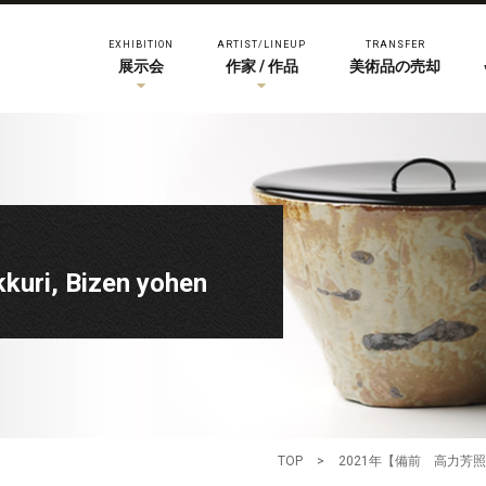
EXHIBITION
ARTIST/LINEUP
TRANSFER
展示会
作家 / 作品
美術品の売却
i, Bizen yohen
TOP
>
2021年【備前 高力芳