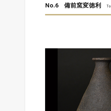
No.6
備前窯変徳利
To