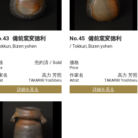
.43
備前窯変徳利
No.45
備前窯変徳利
okkuri, Bizen yohen
/ Tokkuri, Bizen yohen
格
売約済 / Sold
価格
ce
Price
家名
高力 芳照
作家名
高力 芳照
st
TAKARIKI Yoshiteru
Artist
TAKARIKI Yoshiteru
詳細を見る
詳細を見る