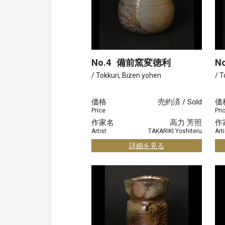
No.4
備前窯変徳利
No
/ Tokkuri, Bizen yohen
/ T
価格
売約済 / Sold
価
Price
Pri
作家名
高力 芳照
作
Artist
TAKARIKI Yoshiteru
Arti
詳細を見る