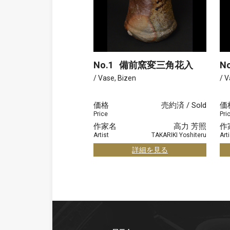
No.1
備前窯変三角花入
No
/ Vase, Bizen
/ V
価格
売約済 / Sold
価
Price
Pri
作家名
高力 芳照
作
Artist
TAKARIKI Yoshiteru
Arti
詳細を見る