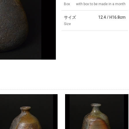
Box
with box to be made in a month
サイズ
12.4 / H16.8cm
Size