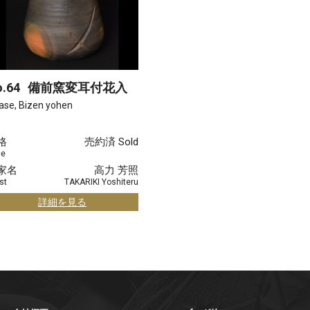
.64
備前窯変耳付花入
ase, Bizen yohen
格
売約済 Sold
ce
家名
高力 芳照
st
TAKARIKI Yoshiteru
詳細を見る