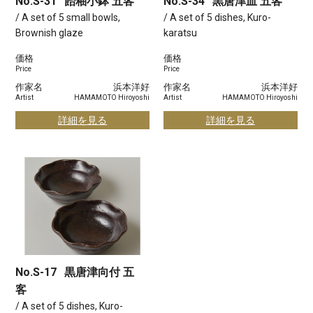
No.S-31
飴釉小鉢 五客
No.S-34
黒唐津皿 五客
/ A set of 5 small bowls,
/ A set of 5 dishes, Kuro-
Brownish glaze
karatsu
価格
価格
Price
Price
作家名
浜本洋好
作家名
浜本洋好
Artist
HAMAMOTO Hiroyoshi
Artist
HAMAMOTO Hiroyoshi
詳細を見る
詳細を見る
No.S-17
黒唐津向付 五
客
/ A set of 5 dishes, Kuro-