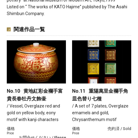
pottery” at National Museum of Modern Art, Tokyo,1999
Listed on “ The works of KATO Hajime” published by The Asahi
Shimbun Company.
関連作品一覧
No.10
黄地紅彩金襴手富
No.11
重陽萬里金襴手角
貴長春牡丹文飾壷
皿色替り七種
/ Vessel, Overglaze red and
/ A set of 7 plates, Overglaze
gold on yellow body, eony
emamels and gold,
motif with kanji characters
Chrysanthemum motif
価格
価格
売約済 / Sold
Price
Price
お問合せください / Please