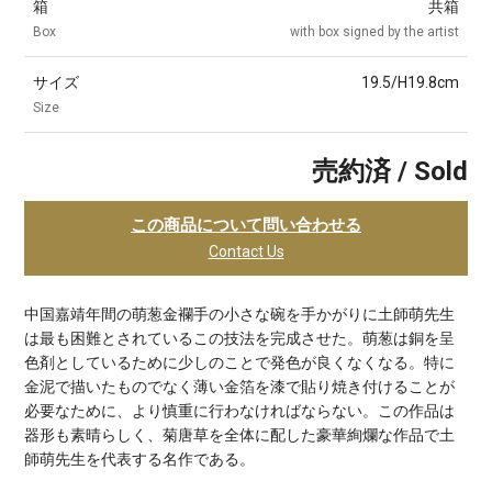
箱
共箱
Box
with box signed by the artist
サイズ
19.5/H19.8cm
Size
売約済 / Sold
この商品について問い合わせる
Contact Us
中国嘉靖年間の萌葱金襴手の小さな碗を手かがりに土師萌先生
は最も困難とされているこの技法を完成させた。萌葱は銅を呈
色剤としているために少しのことで発色が良くなくなる。特に
金泥で描いたものでなく薄い金箔を漆で貼り焼き付けることが
必要なために、より慎重に行わなければならない。この作品は
器形も素晴らしく、菊唐草を全体に配した豪華絢爛な作品で土
師萌先生を代表する名作である。