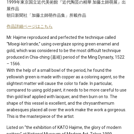
1999年東京国立近代美術館『近代陶芸の精華 加藤土師萌展』出
展作品
朝日新聞社「加藤土師萌作品集」所載作品
作品詳細ページはこちら
Mr. Hajime reproduced and perfected the technique called
“Moegi-kin’rande,” using overglaze spring green enamel and
gold, which was considered to be the most difficult technique
produced in Chia-ching (嘉靖) period of the Ming Dynasty, 1522
– 1566.
With the help of a small bowl of the period, he found the
yellowish green is made with copper as a coloring agent, so the
slightest matter will cause the color to fade. In particular,
compared to using gold paint, it needs to be more careful to use
thin gold leaf applied with lacquer, and then burn on to. The
shape of this vessel is excellent, and the chrysanthemum
arabesques placed all over the work make the work a gorgeous.
This is the masterpiece of the artist.
Listed on “the exhibition of KATO Hajime, the glory of modern