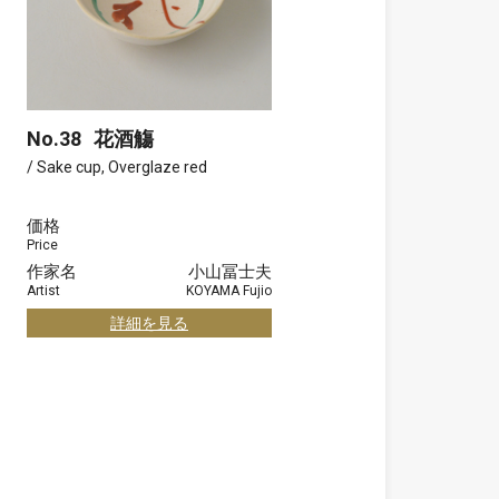
No.38
花酒觴
/ Sake cup, Overglaze red
価格
Price
作家名
小山冨士夫
Artist
KOYAMA Fujio
詳細を見る