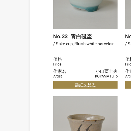
No.33
青白磁盃
No
/ Sake cup, Bluish white porcelain
/ S
価格
価
Price
Pri
作家名
小山冨士夫
作
Artist
KOYAMA Fujio
Arti
詳細を見る