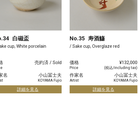
.34
白磁盃
No.35
寿酒觴
ake cup, White porcelain
/ Sake cup, Overglaze red
格
売約済 / Sold
価格
¥132,000
ce
Price
(税込/including tax)
家名
小山冨士夫
作家名
小山冨士夫
st
KOYAMA Fujio
Artist
KOYAMA Fujio
詳細を見る
詳細を見る