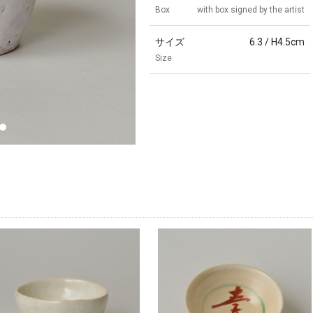
Box
with box signed by the artist
サイズ
6.3 / H4.5cm
Size