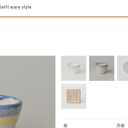
Delft ware style
箱
共箱