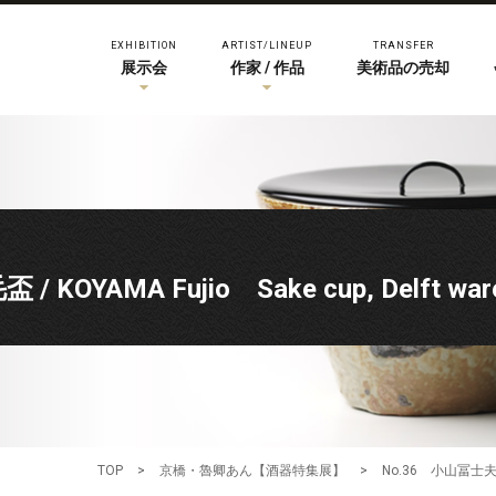
EXHIBITION
ARTIST/LINEUP
TRANSFER
展示会
作家 / 作品
美術品の売却
OYAMA Fujio Sake cup, Delft ware 
TOP
>
京橋・魯卿あん【酒器特集展】
>
No.36 小山冨士夫 紅毛