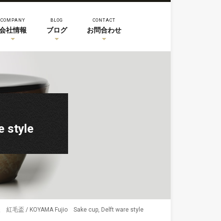
COMPANY
BLOG
CONTACT
会社情報
ブログ
お問合わせ
style
盃 / KOYAMA Fujio Sake cup, Delft ware style