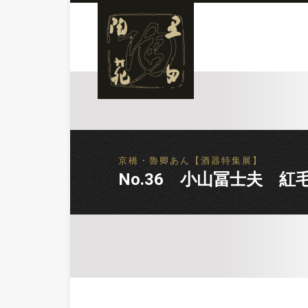
京橋・魯卿あん【酒器特集展】
No.36 小山冨士夫 紅毛盃 / K