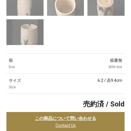
箱
箱書無
Box
With box
サイズ
6.2 / 高9.4cm
Size
売約済 / Sold
この商品について問い合わせる
Contact Us