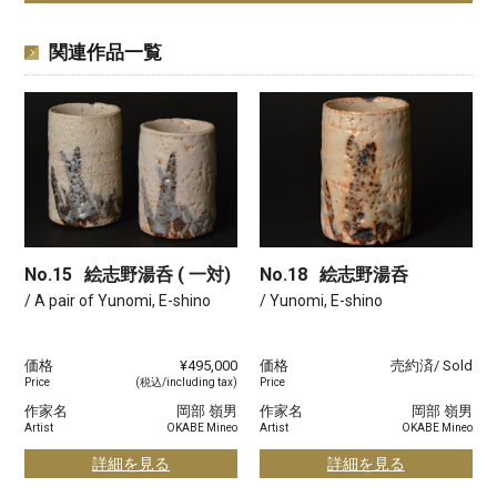
関連作品一覧
No.15
絵志野湯呑 ( 一対)
No.18
絵志野湯呑
/ A pair of Yunomi, E-shino
/ Yunomi, E-shino
価格
¥495,000
価格
売約済/ Sold
Price
(税込/including tax)
Price
作家名
岡部 嶺男
作家名
岡部 嶺男
Artist
OKABE Mineo
Artist
OKABE Mineo
詳細を見る
詳細を見る