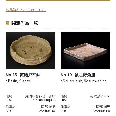
作品詳細ページはこちら
関連作品一覧
No.25
黄瀬戸平鉢
No.19
鼠志野角皿
/ Basin, Ki-seto
/ Square dish, Nezumi-shino
価格
お問い合わせ下さい
価格
売約済 / Sold
/ Please inquire
Price
Price
作家名
岡部 嶺男
作家名
岡部 嶺男
Artist
OKABE Mineo
Artist
OKABE Mineo