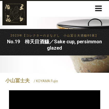
2023年【コレクターのまなざし 小山冨士夫酒觴80展】
No.19 柿天目酒觴／Sake cup, persimmon
glazed
小山冨士夫
/ KOYAMA Fujio