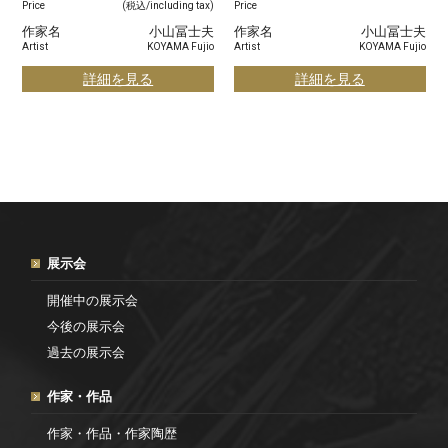
Price
(税込/including tax)
Price
作家名
小山冨士夫
作家名
小山冨士夫
Artist
KOYAMA Fujio
Artist
KOYAMA Fujio
詳細を見る
詳細を見る
展示会
開催中の展示会
今後の展示会
過去の展示会
作家・作品
作家・作品・作家陶歴