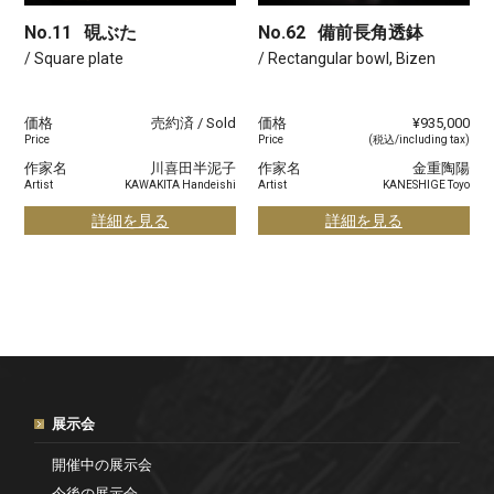
No.11
硯ぶた
No.62
備前長角透鉢
/ Square plate
/ Rectangular bowl, Bizen
価格
売約済 / Sold
価格
¥935,000
Price
Price
(税込/including tax)
作家名
川喜田半泥子
作家名
金重陶陽
Artist
KAWAKITA Handeishi
Artist
KANESHIGE Toyo
詳細を見る
詳細を見る
展示会
開催中の展示会
今後の展示会