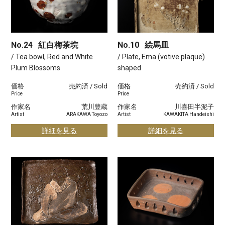
No.24
紅白梅茶垸
No.10
絵馬皿
/ Tea bowl, Red and White
/ Plate, Ema (votive plaque)
Plum Blossoms
shaped
価格
売約済 / Sold
価格
売約済 / Sold
Price
Price
作家名
荒川豊蔵
作家名
川喜田半泥子
Artist
ARAKAWA Toyozo
Artist
KAWAKITA Handeishi
詳細を見る
詳細を見る