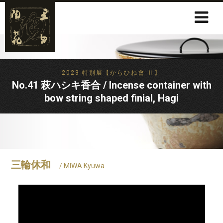
2023 特別展【からひね會 Ⅱ】
No.41 萩ハシキ香合 / Incense container with
bow string shaped finial, Hagi
三輪休和
/ MIWA Kyuwa