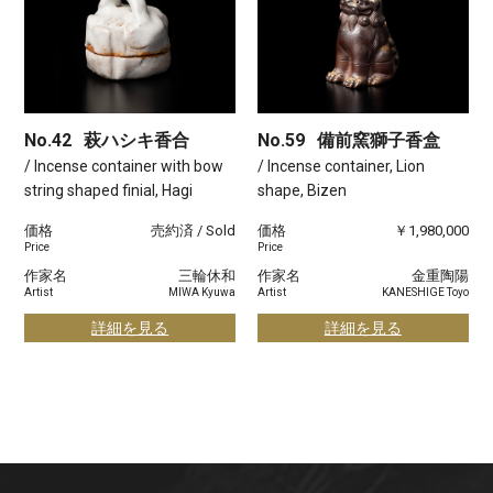
No.42
萩ハシキ香合
No.59
備前窯獅子香盒
/ Incense container with bow
/ Incense container, Lion
string shaped finial, Hagi
shape, Bizen
価格
売約済 / Sold
価格
￥1,980,000
Price
Price
作家名
三輪休和
作家名
金重陶陽
Artist
MIWA Kyuwa
Artist
KANESHIGE Toyo
詳細を見る
詳細を見る