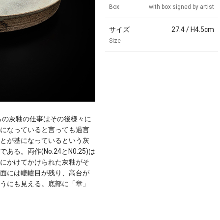
Box
with box signed by artist
サイズ
27.4 / H4.5cm
Size
らの灰釉の仕事はその後様々に
になっていると言っても過言
とが基になっているという灰
。両作(No.24とN0.25)は
にかけてかけられた灰釉がそ
面には轆轤目が残り、高台が
うにも見える。底部に「章」