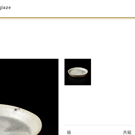
glaze
箱
共箱