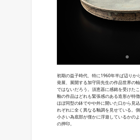
初期の益子時代、特に
1960
年半ば辺りか
発展、展開する加守田先生の作品世界の軸
ではないだろう。須恵器に感銘を受けたこ
釉の作品はどれも緊張感のある造形が特徴である
ほぼ同型の鉢でやや外に開いた口から見込
れぞれに全く異なる釉調を見せている。側
小さい為底部が僅かに浮遊しているかのよ
の押印。