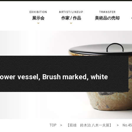
EXHIBITION
ARTIST/LINEUP
TRANSFER
展示会
作家 / 作品
美術品の売却
 vessel, Brush marked, white
TOP
>
【双雄 鈴木治 八木一夫展】
>
No.4