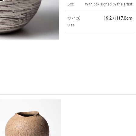
Box
With box signed by the artist
サイズ
19.2 / H17.0cm
Size