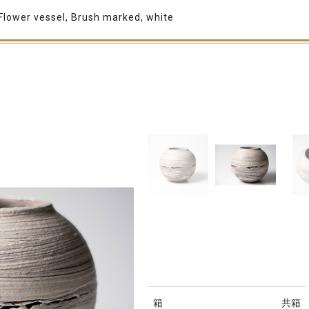
Flower vessel, Brush marked, white
箱
共箱