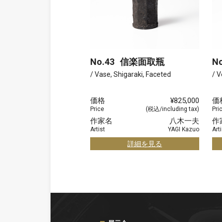
No.43
信楽面取瓶
No
/ Vase, Shigaraki, Faceted
/ V
価格
¥825,000
価
Price
(税込/including tax)
Pri
作家名
八木一夫
作
Artist
YAGI Kazuo
Arti
詳細を見る