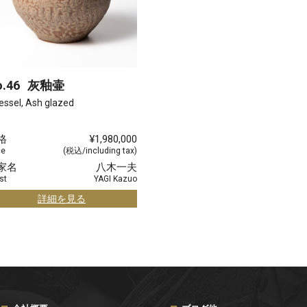
.46
灰釉壷
essel, Ash glazed
格
¥1,980,000
ce
(税込/including tax)
家名
八木一夫
st
YAGI Kazuo
詳細を見る