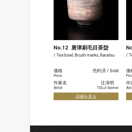
No.12
唐津刷毛目茶盌
No
/ Tea bowl, Brush marks, Karatsu
/ T
価格
売約済 / Sold
価
Price
Pri
作家名
辻清明
作
Artist
TSUJI Seimei
Arti
詳細を見る