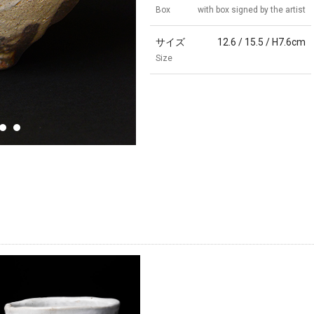
Box
with box signed by the artist
サイズ
12.6 / 15.5 / H7.6cm
Size