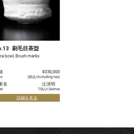
.13
刷毛目茶盌
ea bowl, Brush marks
格
¥330,000
ce
(税込/including tax)
家名
辻清明
st
TSUJI Seimei
詳細を見る