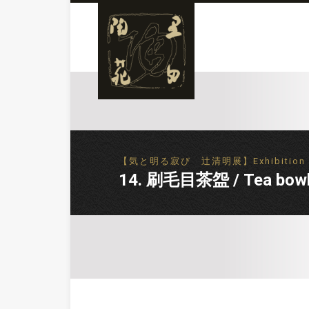
【気と明る寂び 辻清明展】Exhibition of 
14. 刷毛目茶盌 / Tea bowl,