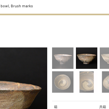
 bowl, Brush marks
箱
共箱