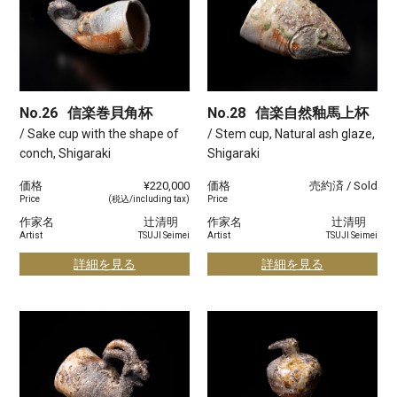
No.26
信楽巻貝角杯
No.28
信楽自然釉馬上杯
/ Sake cup with the shape of
/ Stem cup, Natural ash glaze,
conch, Shigaraki
Shigaraki
価格
¥220,000
価格
売約済 / Sold
Price
(税込/including tax)
Price
作家名
辻清明
作家名
辻清明
Artist
TSUJI Seimei
Artist
TSUJI Seimei
詳細を見る
詳細を見る