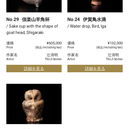
No.29
信楽山羊角杯
No.24
伊賀鳥水滴
/ Sake cup with the shape of
/ Water drop, Bird, Iga
goat head, Shigaraki
価格
¥605,000
価格
¥132,000
Price
(税込/including tax)
Price
(税込/including tax)
作家名
辻清明
作家名
辻清明
Artist
TSUJI Seimei
Artist
TSUJI Seimei
詳細を見る
詳細を見る