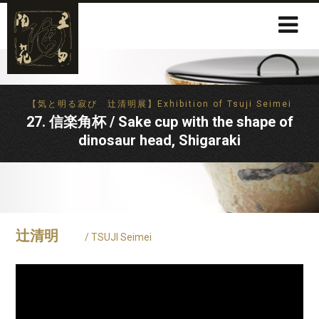
【気と明る寂び 辻清明展】Exhibition of Tsuji Seimei
27. 信楽角杯 / Sake cup with the shape of
dinosaur head, Shigaraki
辻清明
/ TSUJI Seimei