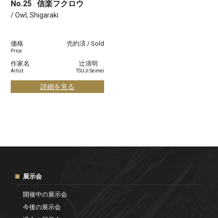
No.25
信楽フクロウ
/ Owl, Shigaraki
価格
売約済 / Sold
Price
作家名
辻清明
Artist
TSUJI Seimei
詳細を見る
展示会
開催中の展示会
今後の展示会