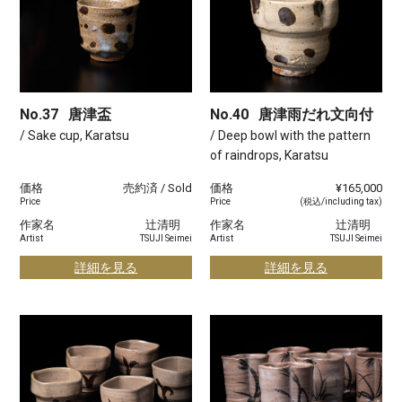
No.37
唐津盃
No.40
唐津雨だれ文向付
/ Sake cup, Karatsu
/ Deep bowl with the pattern
of raindrops, Karatsu
価格
売約済 / Sold
価格
¥165,000
Price
Price
(税込/including tax)
作家名
辻清明
作家名
辻清明
Artist
TSUJI Seimei
Artist
TSUJI Seimei
詳細を見る
詳細を見る