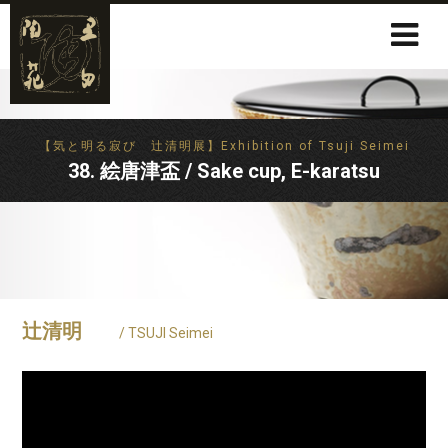
【気と明る寂び 辻清明展】Exhibition of Tsuji Seimei
38. 絵唐津盃 / Sake cup, E-karatsu
辻清明
/ TSUJI Seimei