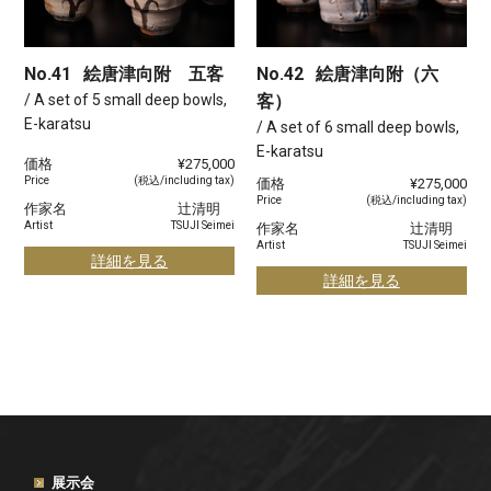
No.41
絵唐津向附 五客
No.42
絵唐津向附（六
/ A set of 5 small deep bowls,
客）
E-karatsu
/ A set of 6 small deep bowls,
E-karatsu
価格
¥275,000
Price
(税込/including tax)
価格
¥275,000
Price
(税込/including tax)
作家名
辻清明
Artist
TSUJI Seimei
作家名
辻清明
Artist
TSUJI Seimei
詳細を見る
詳細を見る
展示会