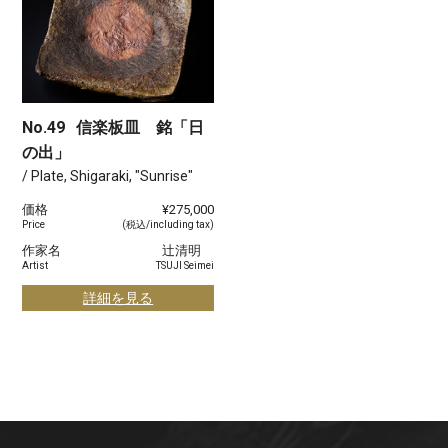
No.49
信楽板皿 銘「日
の出」
/ Plate, Shigaraki, "Sunrise"
価格
¥275,000
Price
(税込/including tax)
作家名
辻清明
Artist
TSUJI Seimei
詳細を見る