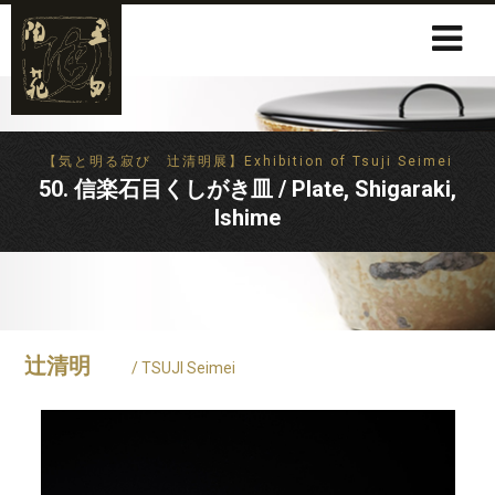
【気と明る寂び 辻清明展】Exhibition of Tsuji Seimei
50. 信楽石目くしがき皿 / Plate, Shigaraki,
Ishime
辻清明
/ TSUJI Seimei