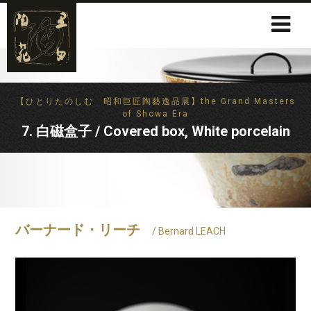
【ひとりたのしむ 昭和巨匠陶藝逸品展】the Grand Masters
of Showa Era
7. 白磁盒子 / Covered box, White porcelain
バーナード・リーチ
/ Bernard LEACH