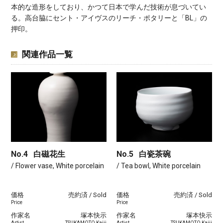
本的な造形をしており、かつて日本で学んだ技術が息づいてい
る。高台脇にセント・アイヴスのリーチ・ポタリーと「BL」の
押印。
関連作品一覧
No.4
白磁花生
No.5
白瓷茶碗
/ Flower vase, White porcelain
/ Tea bowl, White porcelain
価格
売約済 / Sold
価格
売約済 / Sold
Price
Price
作家名
塚本快示
作家名
塚本快示
Artist
TSUKAMOTO Kaiji
Artist
TSUKAMOTO Kaiji