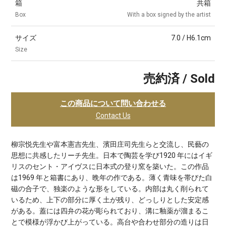
箱
共箱
Box
With a box signed by the artist
サイズ
7.0 / H6.1cm
Size
売約済 / Sold
この商品について問い合わせる
Contact Us
柳宗悦先生や富本憲吉先生、濱田庄司先生らと交流し、民藝の
思想に共感したリーチ先生。日本で陶芸を学び1920 年にはイギ
リスのセント・アイヴスに日本式の登り窯を築いた。この作品
は1969 年と箱書にあり、晩年の作である。薄く青味を帯びた白
磁の合子で、独楽のような形をしている。内部は丸く削られて
いるため、上下の部分に厚く土が残り、どっしりとした安定感
がある。蓋には四弁の花が彫られており、溝に釉薬が溜まるこ
とで模様が浮かび上がっている。高台や合わせ部分の造りは日