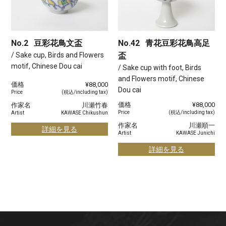
No.2
豆彩花鳥文盃
No.42
青花豆彩花鳥高足
/ Sake cup, Birds and Flowers
盃
motif, Chinese Dou cai
/ Sake cup with foot, Birds
and Flowers motif, Chinese
価格
¥88,000
Dou cai
Price
(税込/including tax)
価格
¥88,000
作家名
川瀬竹春
Price
(税込/including tax)
Artist
KAWASE Chikushun
作家名
川瀬順一
詳細を見る
Artist
KAWASE Junichi
詳細を見る