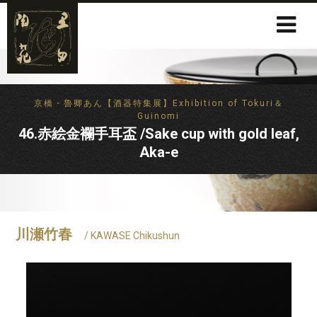
京橋・魯卿あん【酒器特集展】Exhibition of Tokuri＆
Guinomi
46.赤絵金襴手耳盃 /Sake cup with gold leaf,
Aka-e
川瀬竹春
/ KAWASE Chikushun