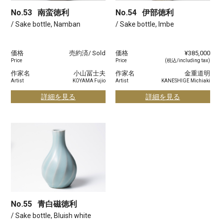
No.53
南蛮徳利
No.54
伊部徳利
/ Sake bottle, Namban
/ Sake bottle, Imbe
価格
売約済/ Sold
価格
¥385,000
Price
Price
(税込/including tax)
作家名
小山冨士夫
作家名
金重道明
Artist
KOYAMA Fujio
Artist
KANESHIGE Michiaki
詳細を見る
詳細を見る
No.55
青白磁徳利
/ Sake bottle, Bluish white