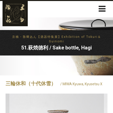
京橋・魯卿あん【酒器特集展】Exhibition of Tokuri＆
Guinomi
51.萩焼徳利 / Sake bottle, Hagi
三輪休和（十代休雪）
/ MIWA Kyuwa, Kyusetsu X