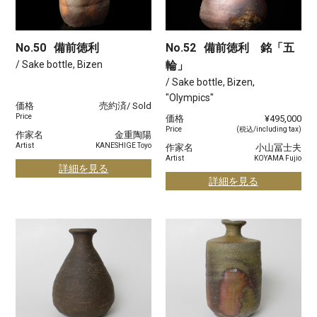
No.50
備前徳利
No.52
備前徳利 銘「五
/ Sake bottle, Bizen
輪」
/ Sake bottle, Bizen,
"Olympics"
価格
売約済/ Sold
Price
価格
¥495,000
Price
(税込/including tax)
作家名
金重陶陽
Artist
KANESHIGE Toyo
作家名
小山冨士夫
Artist
KOYAMA Fujio
詳細を見る
詳細を見る