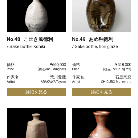
No.48
こ比き風徳利
No.49
あめ釉徳利
/ Sake bottle, Kohiki
/ Sake bottle, Iron glaze
価格
¥660,000
価格
¥528,000
Price
(税込/including tax)
Price
(税込/including tax)
作家名
荒川豊蔵
作家名
石黒宗麿
Artist
ARAKAWA Toyozo
Artist
ISHIGURO Munemaro
詳細を見る
詳細を見る