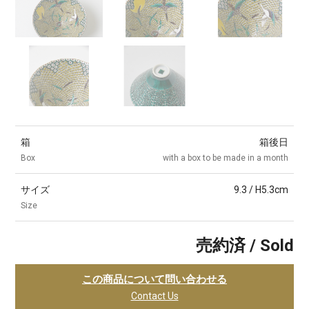
箱
箱後日
Box
with a box to be made in a month
サイズ
9.3 / H5.3cm
Size
売約済 / Sold
この商品について問い合わせる
Contact Us