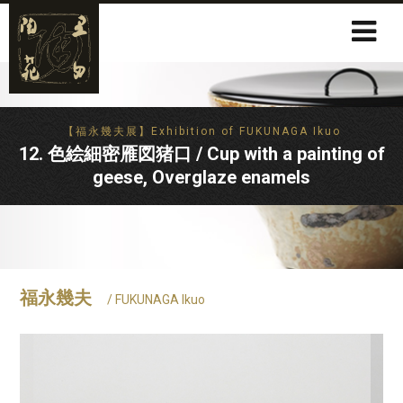
【福永幾夫展】Exhibition of FUKUNAGA Ikuo
12. 色絵細密雁図猪口 / Cup with a painting of
geese, Overglaze enamels
福永幾夫
/ FUKUNAGA Ikuo