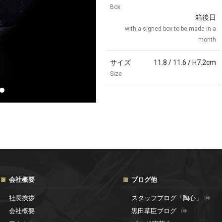
Box
箱後日
with a signed box to be made in a
month
サイズ
11.8 / 11.6 / H7.2cm
Size
会社概要
ブログ他
社長挨拶
スタッフブログ「陶心」
会社概要
黒田草臣ブログ