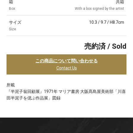
箱
共箱
Box
With a box signed by the artist
サイズ
10.3 / 9.7 / H8.7cm
Size
売約済 / Sold
この商品について問い合わせる
Contact Us
所載
『半泥子翁回顧展』1971年 マリア書房 大阪髙島屋美術部「川喜
田半泥子を偲ぶ作品展」図録