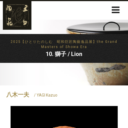
2025【ひとりたのしむ 昭和巨匠陶藝逸品展】the Grand
Masters of Showa Era
10. 獅子 / Lion
八木一夫
/ YAGI Kazuo