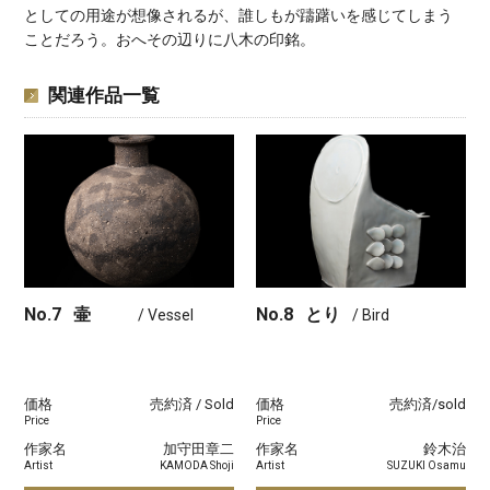
としての用途が想像されるが、誰しもが躊躇いを感じてしまう
ことだろう。おへその辺りに八木の印銘。
関連作品一覧
No.7
壷
No.8
とり
/ Vessel
/ Bird
価格
売約済 / Sold
価格
売約済/sold
Price
Price
作家名
加守田章二
作家名
鈴木治
Artist
KAMODA Shoji
Artist
SUZUKI Osamu