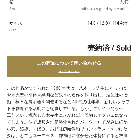
箱
共箱
Box
with box signed by the artist
サイズ
14.0 / 12.8 / H14.4cm
Size
売約済 / Sold
この商品について問い合わせる
Contact Us
この作品がつくられた 1960 年代は、八木一夫先生にとっては、
やや大型の壁体や黒陶など数々の名作を作り出し、走泥社の活
動、様々な展示会を開催するなど 40 代の壮年期。新しいクラフ
トを創造する活動にも従事している。しかしデザイン的な生活
工芸という概念も八木先生にかかれば、器物もオブジェになっ
てしまう。型で成形され簡略化されたパーツ、たてがみに細か
い穴、縦線、くぼみ、お顔は伊羅保釉でコントラストをつけた
姿は、とてもユーモラス。仰向けに寝かせた体勢にすると灰皿