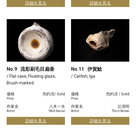
詳細を見る
詳細を見る
No.9
流彩刷毛目扁壷
No.11
伊賀鯰
/ Flat vase, Floating glaze,
/ Catfish, Iga
Brush marked
価格
売約済/ Sold
価格
売約済 / Sold
Price
Price
作家名
八木一夫
作家名
辻清明
Artist
YAGI Kazuo
Artist
TSUJI Seimei
詳細を見る
詳細を見る