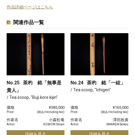
作品詳細ページはこちら
関連作品一覧
No.25
茶杓 銘「無事是
No.24
茶杓 銘「一絃」
貴人」
/ Tea scoop, "Ichigen"
/ Tea scoop, "Buji kore kijin"
価格
¥385,000
価格
¥165,000
Price
(税込/including tax)
Price
(税込/including tax)
作家名
小森松菴
作家名
澤田政廣
Artist
KOMORI Shoan
Artist
SAWADA Seikou
詳細を見る
詳細を見る