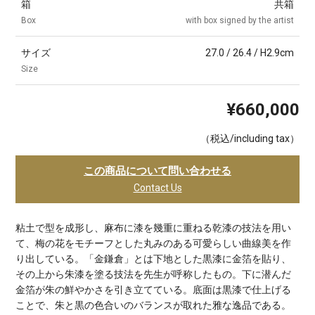
箱
共箱
Box
with box signed by the artist
サイズ
27.0 / 26.4 / H2.9cm
Size
¥660,000
（税込/including tax）
この商品について問い合わせる
Contact Us
粘土で型を成形し、麻布に漆を幾重に重ねる乾漆の技法を用い
て、梅の花をモチーフとした丸みのある可愛らしい曲線美を作
り出している。「金鎌倉」とは下地とした黒漆に金箔を貼り、
その上から朱漆を塗る技法を先生が呼称したもの。下に潜んだ
金箔が朱の鮮やかさを引き立てている。底面は黒漆で仕上げる
ことで、朱と黒の色合いのバランスが取れた雅な逸品である。