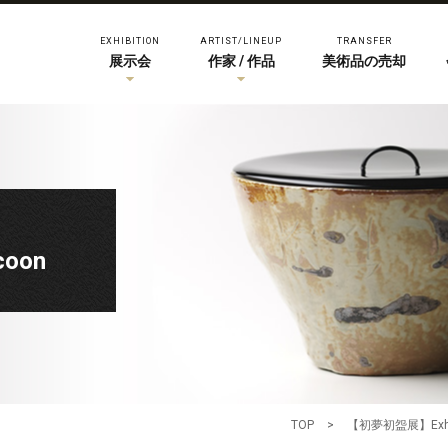
EXHIBITION
ARTIST/LINEUP
TRANSFER
展示会
作家 / 作品
美術品の売却
coon
TOP
>
【初夢初盌展】Exhibi