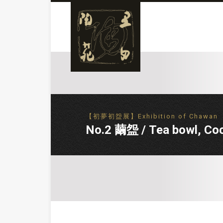
【初夢初盌展】Exhibition of Chawan
No.2 繭盌 / Tea bowl, Co