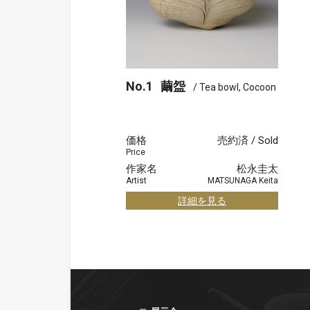
No.1
繭盌
/ Tea bowl, Cocoon
価格
売約済 / Sold
Price
作家名
松永圭太
Artist
MATSUNAGA Keita
詳細を見る