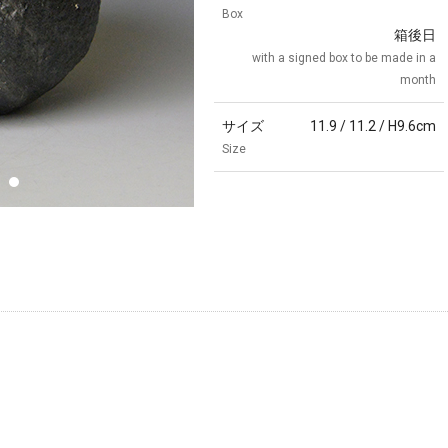
Box
箱後日
with a signed box to be made in a
month
サイズ
11.9 / 11.2 / H9.6cm
Size