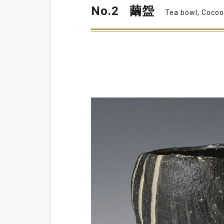
No.2
繭盌
Tea bowl, Coco