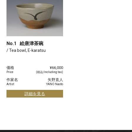
No.1
絵唐津茶碗
/ Tea bowl, E-karatsu
価格
¥66,000
Price
(税込/including tax)
作家名
矢野直人
Artist
YANO Naoto
詳細を見る