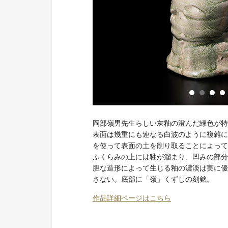
岡部嶺男先生らしい灰釉の澄んだ緑色が特
表面は幾重にも連なる白波のように複雑に
を使って表面の土を削り取ることによって
ふくらみの上には釉が溜まり、凹みの部分
胆な造形によって生じる釉の濃淡は実に優
さない。底部に「嶺」くずしの刻銘。
作品詳細ページはこちら