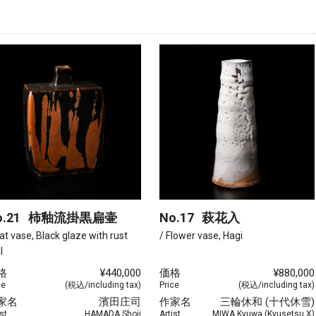
.21
柿釉流掛黒扁壷
No.17
萩花入
lat vase, Black glaze with rust
/ Flower vase, Hagi
l
格
¥440,000
価格
¥880,000
ce
(税込/including tax)
Price
(税込/including tax)
家名
濱田庄司
作家名
三輪休和 (十代休雪)
st
HAMADA Shoji
Artist
MIWA Kyuwa (Kyusetsu X)