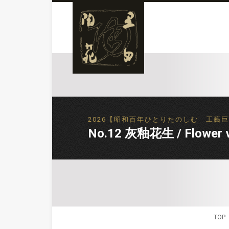
2026【昭和百年ひとりたのしむ 工藝巨匠逸品展】
No.12 灰釉花生 / Flower v
TOP