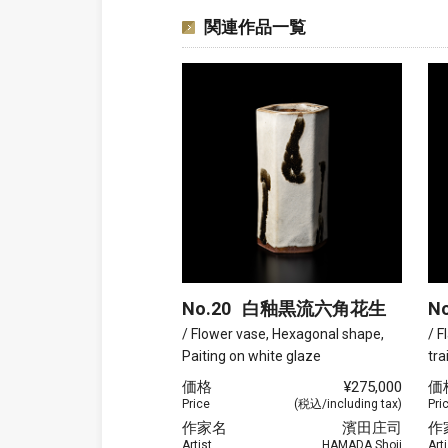
関連作品一覧
No.20
白釉黒流六角花生
No
/ Flower vase, Hexagonal shape,
/ F
Paiting on white glaze
trai
価格
¥275,000
価
Price
(税込/including tax)
Pri
作家名
濱田庄司
作
Artist
HAMADA Shoji
Arti