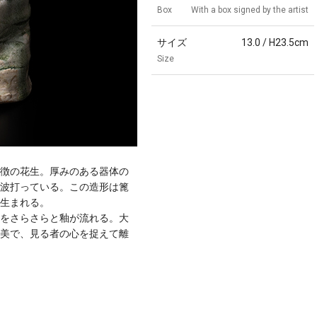
Box
With a box signed by the artist
サイズ
13.0 / H23.5cm
Size
徴の花生。厚みのある器体の
波打っている。この造形は篦
生まれる。
をさらさらと釉が流れる。大
美で、見る者の心を捉えて離