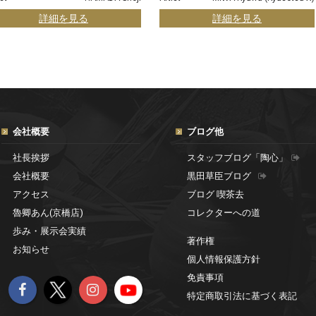
詳細を見る
詳細を見る
会社概要
ブログ他
社長挨拶
スタッフブログ「陶心」
会社概要
黒田草臣ブログ
アクセス
ブログ 喫茶去
魯卿あん(京橋店)
コレクターへの道
歩み・展示会実績
著作権
お知らせ
個人情報保護方針
免責事項
特定商取引法に基づく表記