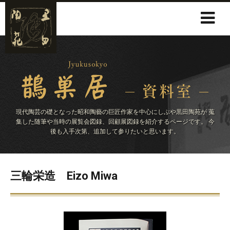
現代陶芸の礎となった昭和陶藝の巨匠作家を中心にしぶや黒田陶苑が
蒐
集した随筆や当時の展覧会図録、回顧展図録を紹介するページです。
今
後も入手次第、追加して参りたいと思います。
三輪栄造 Eizo Miwa