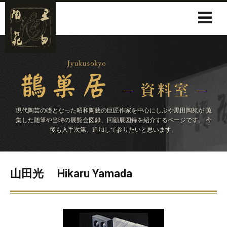
現代陶芸の礎となった昭和陶藝の巨匠作家を中心にしぶや黒田陶苑が
蒐
集した随筆や当時の展覧会図録、回顧展図録を紹介するページです。
今
後も入手次第、追加して参りたいと思います。
山田光 Hikaru Yamada