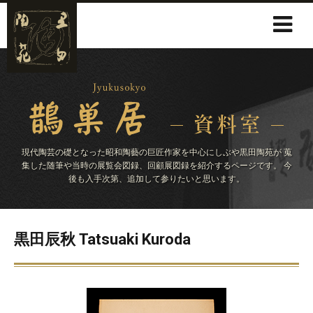
現代陶芸の礎となった昭和陶藝の巨匠作家を中心にしぶや黒田陶苑が
蒐
集した随筆や当時の展覧会図録、回顧展図録を紹介するページです。
今
後も入手次第、追加して参りたいと思います。
黒田辰秋 Tatsuaki Kuroda