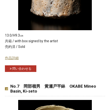
13.0/H9.3㎝
共箱 / with box signed by the artist
売約済 / Sold
作品詳細
問い合わせる
No.7 岡部嶺男 黄瀬戸平鉢 OKABE Mineo
Basin, Ki-seto