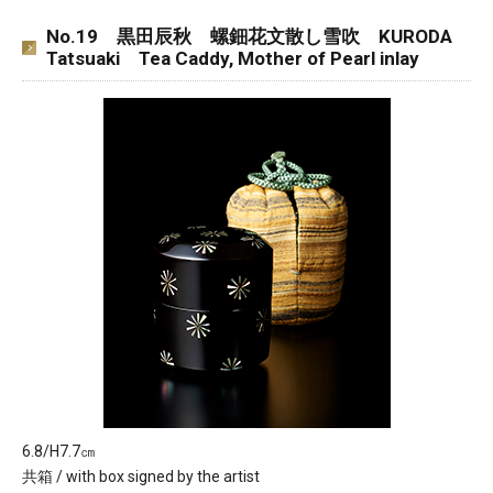
No.19 黒田辰秋 螺鈿花文散し雪吹 KURODA
Tatsuaki Tea Caddy, Mother of Pearl inlay
6.8/H7.7㎝
共箱 / with box signed by the artist