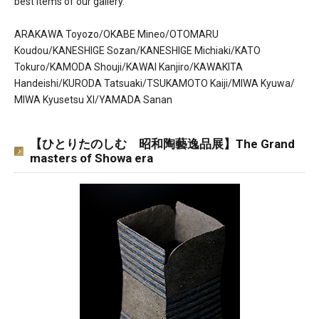
best items of our gallery.
ARAKAWA Toyozo/OKABE Mineo/OTOMARU
Koudou/KANESHIGE Sozan/KANESHIGE Michiaki/KATO
Tokuro/KAMODA Shouji/KAWAI Kanjiro/KAWAKITA
Handeishi/KURODA Tatsuaki/TSUKAMOTO Kaiji/MIWA Kyuwa/
MIWA Kyusetsu XI/YAMADA Sanan
【ひとりたのしむ 昭和陶藝逸品展】The Grand
masters of Showa era