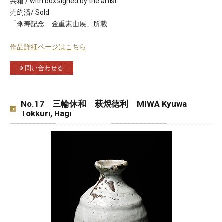
共箱 / with box signed by the artist
売約済/ Sold
「傘寿記念 金重素山展」所載
作品詳細ページはこちら
問い合わせる
No.17 三輪休和 萩焼徳利 MIWA Kyuwa
Tokkuri, Hagi