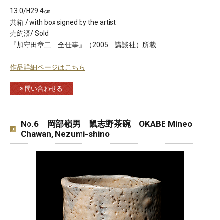
13.0/H29.4㎝
共箱 / with box signed by the artist
売約済/ Sold
『加守田章二 全仕事』（2005 講談社）所載
作品詳細ページはこちら
問い合わせる
No.6 岡部嶺男 鼠志野茶碗 OKABE Mineo
Chawan, Nezumi-shino