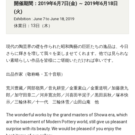
開催期間：2019年6月7日(金) ～ 2019年6月18日
(火)
Exhibition : June 7 to June 18, 2019
休業日：13日（木）
現代の陶芸界の礎を作られた昭和陶藝の巨匠たちの逸品は、今日
さらに輝きを増して我々を楽しませてくれます。他では見られな
い素晴らしい作品を皆様にご堪能いただければ幸いです。
出品作家（敬称略・五十音順）
荒川豊藏／岡部嶺男／音丸耕堂／金重素山／金重道明／加藤唐九
郎／加守田章二／河井寛次郎／川喜田半泥子／黒田辰秋／塚本快
示／三輪休和／十一代 三輪休雪／山田山庵 他
The wonderful works by the grand masters of Showa era, which
are the basement of Modern Pottery world, still give us pleasant
surprise with its beauty. We would be pleased if you enjoy the