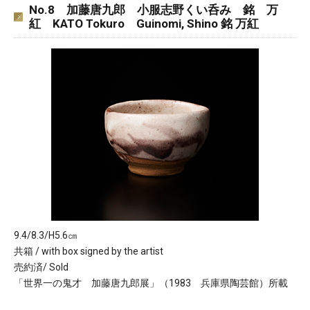
No.8 加藤唐九郎 小服志野くい呑み 銘 万
紅 KATO Tokuro Guinomi, Shino 銘 万紅
9.4/8.3/H5.6㎝
共箱 / with box signed by the artist
売約済/ Sold
「世界一の鬼才 加藤唐九郎展」（1983 兵庫県陶芸館）所載