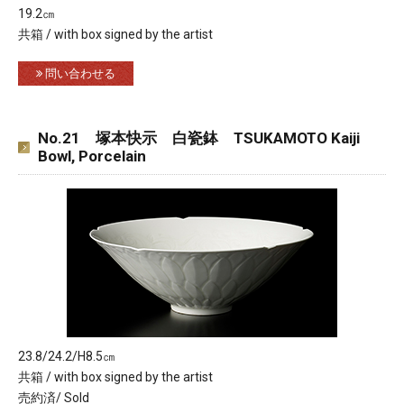
19.2㎝
共箱 / with box signed by the artist
問い合わせる
No.21 塚本快示 白瓷鉢 TSUKAMOTO Kaiji
Bowl, Porcelain
23.8/24.2/H8.5㎝
共箱 / with box signed by the artist
売約済/ Sold