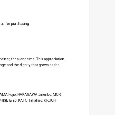
 us for purchasing.
etter, for a long time. This appreciation
hange and the dignity that grows as the
OYAMA Fujio, NAKAGAWA Jinenbo, MORI
IGE Iwao, KATO Takahiro, KIKUCHI