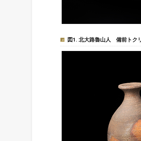
図1. 北大路魯山人 備前トクリ / KIT