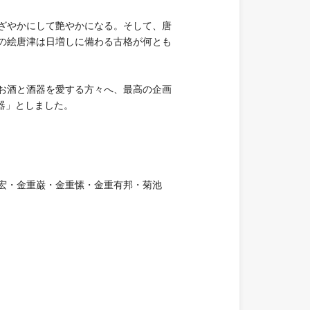
ざやかにして艶やかになる。そして、唐
の絵唐津は日増しに備わる古格が何とも
お酒と酒器を愛する方々へ、最高の企画
器」としました。
宏・金重巌・金重愫・金重有邦・菊池