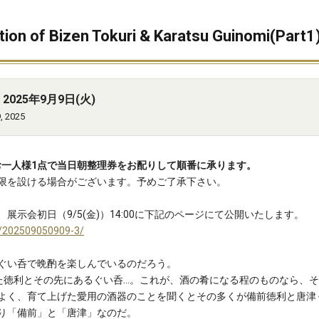
of Bizen Tokuri & Karatsu Guinomi(Part1
2025年9月9日(火)
, 2025
お一人様1点で当日朝整理券をお配りして順番に承ります。
を設ける場合がございます。予めご了承下さい。
示会初日（9/5(金)）14:00に下記のページにて公開いたします。
on/202509050909-3/
ぐい呑で晩酌を楽しんでいるのだろう。
た徳利とその先にあるぐい呑…。これが、酒の肴になる程のものなら、
よく、育て上げた愛用の酒器のことを聞くとその多くが備前徳利と唐津
り「備前」と「唐津」なのだ。