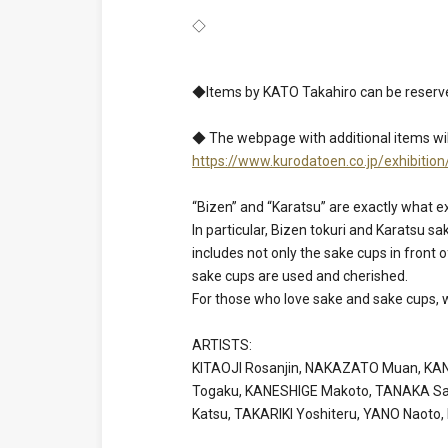
◇
◆Items by KATO Takahiro can be reserved
◆ The webpage with additional items wi
https://www.kurodatoen.co.jp/exhibiti
“Bizen” and “Karatsu” are exactly what e
In particular, Bizen tokuri and Karatsu s
includes not only the sake cups in front o
sake cups are used and cherished.
For those who love sake and sake cups, w
ARTISTS:
KITAOJI Rosanjin, NAKAZATO Muan, KAN
Togaku, KANESHIGE Makoto, TANAKA Saj
Katsu, TAKARIKI Yoshiteru, YANO Naot