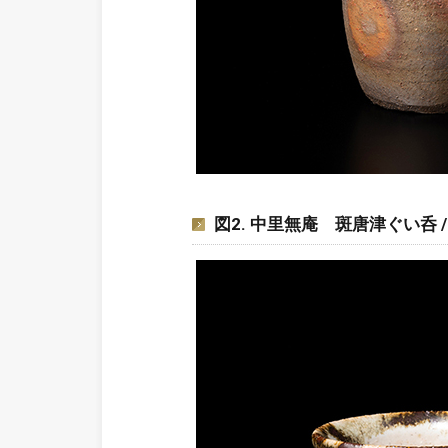
図2. 中里無庵 斑唐津ぐい呑 / NAK