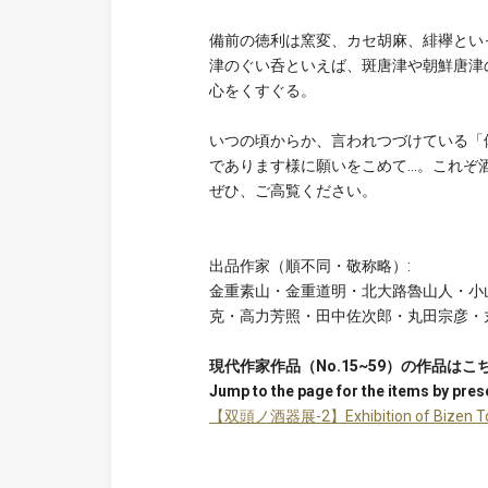
備前の徳利は窯変、カセ胡麻、緋襷とい
津のぐい呑といえば、斑唐津や朝鮮唐津
心をくすぐる。
いつの頃からか、言われつづけている「
であります様に願いをこめて…。これぞ
ぜひ、ご高覧ください。
出品作家（順不同・敬称略）:
金重素山・金重道明・北大路魯山人・小
克・高力芳照・田中佐次郎・丸田宗彦・
現代作家作品（No.15~59）の作品はこ
Jump to the page for the items by prese
【双頭ノ酒器展-2】Exhibition of Bizen Toku