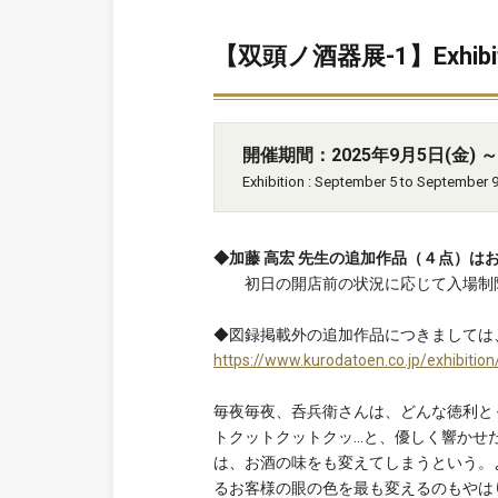
【双頭ノ酒器展-1】Exhibition 
開催期間：2025年9月5日(金) ～ 
Exhibition : September 5 to September 9
◆加藤 高宏 先生の追加作品（４点）は
初日の開店前の状況に応じて入場制限
◆図録掲載外の追加作品につきましては、展
https://www.kurodatoen.co.jp/exhibiti
毎夜毎夜、呑兵衛さんは、どんな徳利と
トクットクットクッ…と、優しく響かせ
は、お酒の味をも変えてしまうという。
るお客様の眼の色を最も変えるのもやは