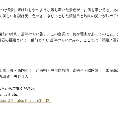
った情景に溶け込むかのような落ち着いた景色が、お酒を帯びると、あ
の美しい釉調は更に色めき、きりっとした轆轤目と鉄絵の勢いが決め手
備前の徳利、唐津のぐい呑」。この台詞は、何か理由があってのこと。
酒器の巨頭という、備前とくり 唐津のくいのみを、ここでは「双頭ノ酒
山冨士夫・西岡小十・辻清明・中川自然坊・森陶岳・隠﨑隆一・加藤高
丸田雄・矢野直人
ちらからご覧ください:
nt artists:
ri & Karatsu Guinomi(Part2)