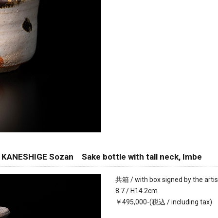
HIGE Sozan Sake bottle with tall neck, Imbe
共箱 / with box signed by the artis
8.7 / H14.2cm
￥495,000-(税込 / including tax)