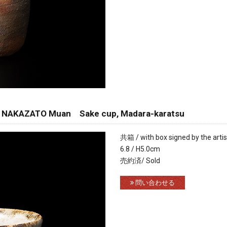
AZATO Muan Sake cup, Madara-karatsu
共箱 / with box signed by the artis
6.8 / H5.0cm
売約済/ Sold
問い合わせる