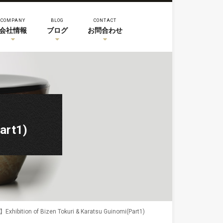
COMPANY
BLOG
CONTACT
会社情報
ブログ
お問合わせ
art1)
ition of Bizen Tokuri & Karatsu Guinomi(Part1)