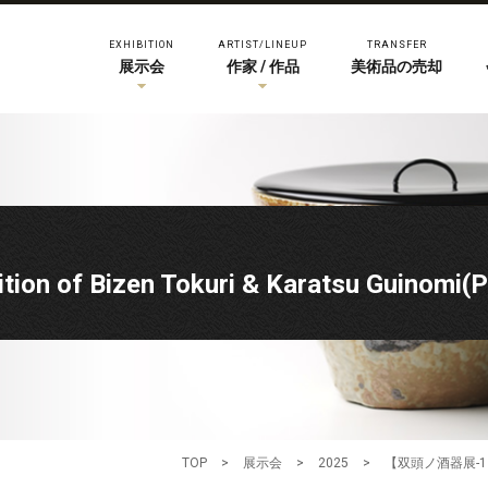
EXHIBITION
ARTIST/LINEUP
TRANSFER
展示会
作家 / 作品
美術品の売却
of Bizen Tokuri & Karatsu Guinomi(P
TOP
>
展示会
>
2025
>
【双頭ノ酒器展-1】Exhib