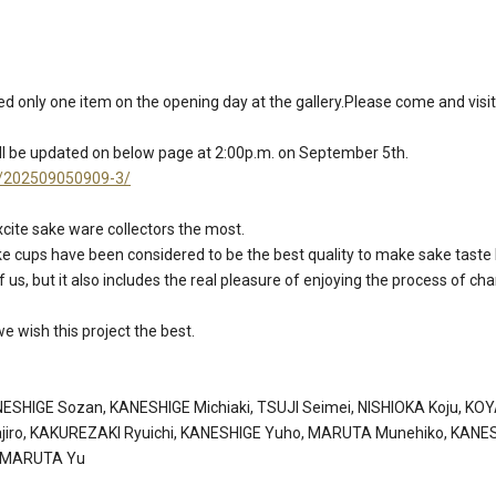
 only one item on the opening day at the gallery.Please come and visit
ll be updated on below page at 2:00p.m. on September 5th.
on/202509050909-3/
xcite sake ware collectors the most.
ake cups have been considered to be the best quality to make sake taste b
f us, but it also includes the real pleasure of enjoying the process of c
e wish this project the best.
ESHIGE Sozan, KANESHIGE Michiaki, TSUJI Seimei, NISHIOKA Koju, K
iro, KAKUREZAKI Ryuichi, KANESHIGE Yuho, MARUTA Munehiko, KANESH
o, MARUTA Yu