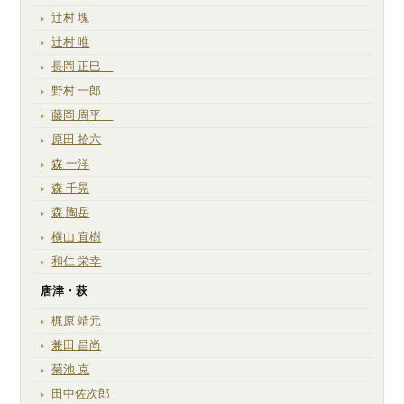
辻村 塊
辻村 唯
長岡 正巳
野村 一郎
藤岡 周平
原田 拾六
森 一洋
森 千晃
森 陶岳
横山 直樹
和仁 栄幸
唐津・萩
梶原 靖元
兼田 昌尚
菊池 克
田中佐次郎