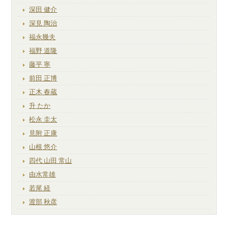
深田 健介
深見 陶治
福永幾夫
福野 道隆
藤平 寧
前田 正博
正木 春蔵
升 たか
松永 圭太
見附 正康
山根 悠介
四代 山田 常山
由水常雄
若尾 経
渡部 秋彦