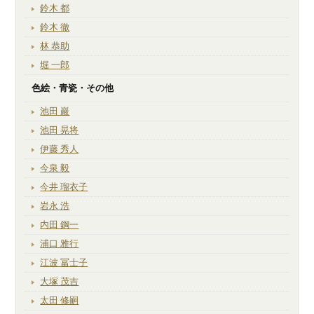
鈴木 都
鈴木 徹
林 恭助
堀 一郎
色絵・青瓷・その他
池田 巖
池田 晃将
伊藤 秀人
今泉 毅
今井 瑠衣子
岩永 浩
内田 鋼一
浦口 雅行
江波 冨士子
大塚 茂吉
太田 修嗣