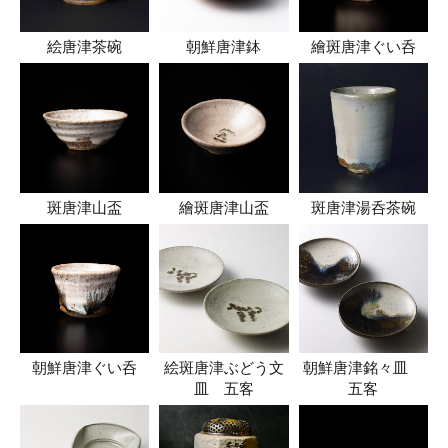
絵唐津茶碗
朝鮮唐津鉢
繪斑唐津ぐい呑
斑唐津山盃
繪斑唐津山盃
斑唐津湯呑茶碗
朝鮮唐津ぐい呑
絵斑唐津ぶどう文
朝鮮唐津銘々皿
皿 五客
五客