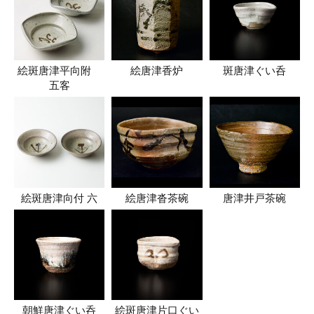
絵斑唐津平向附
絵唐津香炉
斑唐津ぐい呑
五客
絵斑唐津向付 六
絵唐津沓茶碗
唐津井戸茶碗
朝鮮唐津ぐい呑
絵斑唐津片口ぐい