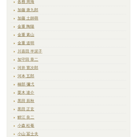
各務 周海
加藤 唐九郎
加藤 土師萌
金重 陶陽
金重 素山
金重 道明
川喜田 半泥子
加守田 章二
河井 寛次郎
河本 五郎
楠部 彌弌
栗木 達介
黒田 辰秋
黒田 正玄
鯉江 良二
小森 松菴
小山 冨士夫