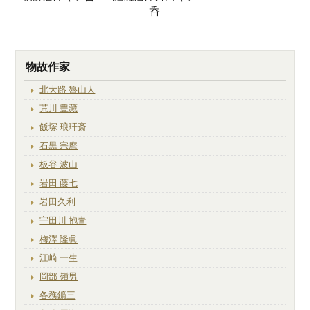
呑
物故作家
北大路 魯山人
荒川 豊藏
飯塚 琅玕斎
石黒 宗麿
板谷 波山
岩田 藤七
岩田久利
宇田川 抱青
梅澤 隆眞
江崎 一生
岡部 嶺男
各務鑛三