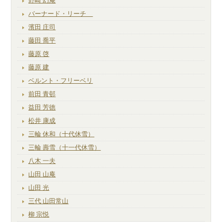
野崎 幻庵
バーナード・リーチ
濱田 庄司
藤田 喬平
藤原 啓
藤原 建
ベルント・フリーベリ
前田 青邨
益田 芳徳
松井 康成
三輪 休和（十代休雪）
三輪 壽雪（十一代休雪）
八木 一夫
山田 山庵
山田 光
三代 山田常山
柳 宗悦