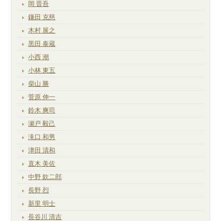
岡 晋吾
鎌田 克慈
木村 展之
黒田 泰蔵
小西 潮
小林 東五
柴山 勝
菅原 伸一
鈴木 爽司
瀬戸 毅己
滝口 和男
津田 清和
直木 美佐
中野 欽二郎
長野 烈
新里 明士
長谷川 清吉