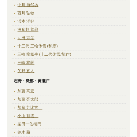
中川 自然坊
西川 弘敏
浜本 洋好
波多野 善蔵
丸田 宗彦
十三代 三輪休雪 (和彦)
三輪 龍氣生 (十二代休雪/龍作)
三輪 将嗣
矢野 直人
志野・織部・黄瀬戸
加藤 高宏
加藤 亮太郎
加藤 芳比古
小山 智徳
柴田一佐衛門
鈴木 藏