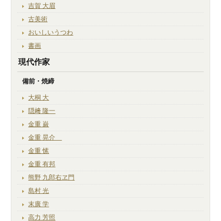
吉賀 大眉
古美術
おいしいうつわ
書画
現代作家
備前・焼締
大桐 大
隠﨑 隆一
金重 巌
金重 晃介
金重 愫
金重 有邦
熊野 九郎右ヱ門
島村 光
末廣 学
高力 芳照