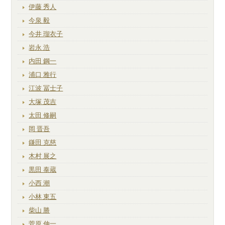
伊藤 秀人
今泉 毅
今井 瑠衣子
岩永 浩
内田 鋼一
浦口 雅行
江波 冨士子
大塚 茂吉
太田 修嗣
岡 晋吾
鎌田 克慈
木村 展之
黒田 泰蔵
小西 潮
小林 東五
柴山 勝
菅原 伸一