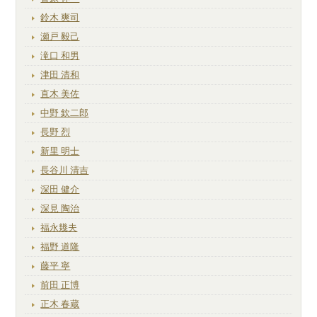
鈴木 爽司
瀬戸 毅己
滝口 和男
津田 清和
直木 美佐
中野 欽二郎
長野 烈
新里 明士
長谷川 清吉
深田 健介
深見 陶治
福永幾夫
福野 道隆
藤平 寧
前田 正博
正木 春蔵