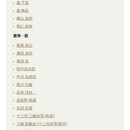
森 千晃
森 陶岳
横山 直樹
和仁 栄幸
唐津・萩
梶原 靖元
兼田 昌尚
菊池 克
田中佐次郎
中川 自然坊
西川 弘敏
浜本 洋好
波多野 善蔵
丸田 宗彦
十三代 三輪休雪 (和彦)
三輪 龍氣生 (十二代休雪/龍作)