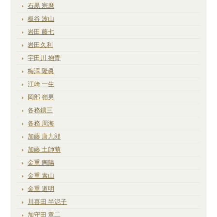
石黒 宗麿
板谷 波山
岩田 藤七
岩田久利
宇田川 抱青
梅澤 隆眞
江崎 一生
岡部 嶺男
各務鑛三
各務 周海
加藤 唐九郎
加藤 土師萌
金重 陶陽
金重 素山
金重 道明
川喜田 半泥子
加守田 章二