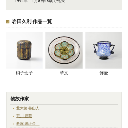
1994年 1月8日68歳で死去
岩田久利 作品一覧
硝子盒子
華文
飾壷
物故作家
北大路 魯山人
荒川 豊藏
飯塚 琅玕斎