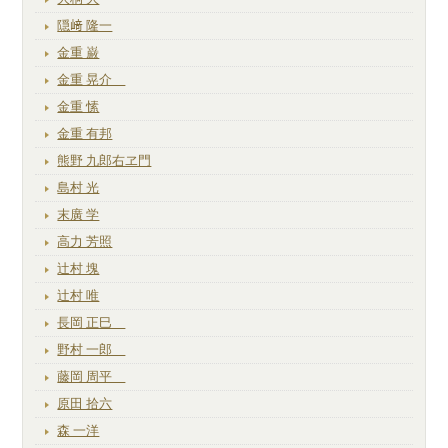
隠﨑 隆一
金重 巌
金重 晃介
金重 愫
金重 有邦
熊野 九郎右ヱ門
島村 光
末廣 学
高力 芳照
辻村 塊
辻村 唯
長岡 正巳
野村 一郎
藤岡 周平
原田 拾六
森 一洋