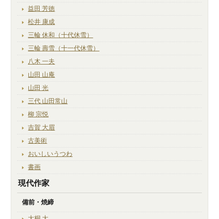
益田 芳徳
松井 康成
三輪 休和（十代休雪）
三輪 壽雪（十一代休雪）
八木 一夫
山田 山庵
山田 光
三代 山田常山
柳 宗悦
吉賀 大眉
古美術
おいしいうつわ
書画
現代作家
備前・焼締
大桐 大