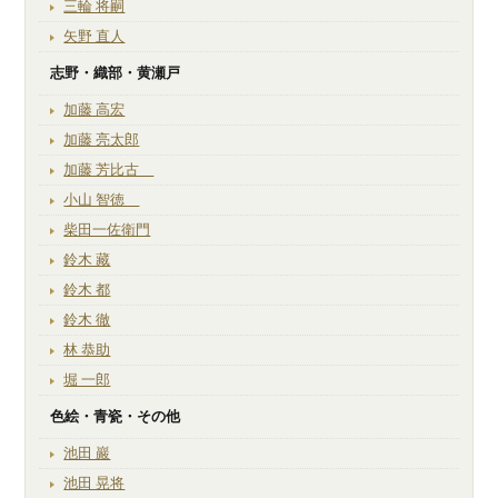
三輪 将嗣
矢野 直人
志野・織部・黄瀬戸
加藤 高宏
加藤 亮太郎
加藤 芳比古
小山 智徳
柴田一佐衛門
鈴木 藏
鈴木 都
鈴木 徹
林 恭助
堀 一郎
色絵・青瓷・その他
池田 巖
池田 晃将