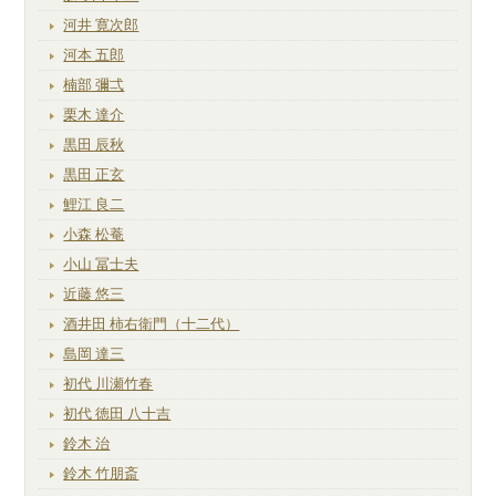
河井 寛次郎
河本 五郎
楠部 彌弌
栗木 達介
黒田 辰秋
黒田 正玄
鯉江 良二
小森 松菴
小山 冨士夫
近藤 悠三
酒井田 柿右衛門（十二代）
島岡 達三
初代 川瀬竹春
初代 徳田 八十吉
鈴木 治
鈴木 竹朋斎