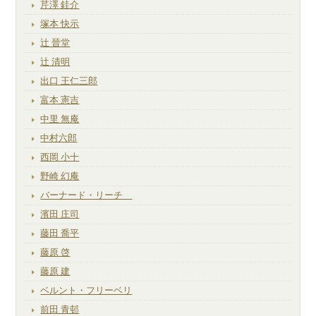
芹澤 銈介
塚本 快示
辻 晉堂
辻 清明
出口 王仁三郎
富本 憲吉
中里 無庵
中村六郎
西岡 小十
野崎 幻庵
バーナード・リーチ
濱田 庄司
藤田 喬平
藤原 啓
藤原 建
ベルント・フリーベリ
前田 青邨