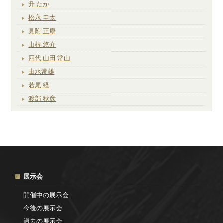
升 たか
松永 圭太
見附 正康
山根 悠介
四代 山田 常山
由水常雄
若尾 経
渡部 秋彦
展示会
開催中の展示会
今後の展示会
過去の展示会