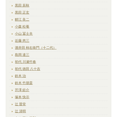
黒田 辰秋
黒田 正玄
鯉江 良二
小森 松菴
小山 冨士夫
近藤 悠三
酒井田 柿右衛門（十二代）
島岡 達三
初代 川瀬竹春
初代 徳田 八十吉
鈴木 治
鈴木 竹朋斎
芹澤 銈介
塚本 快示
辻 晉堂
辻 清明