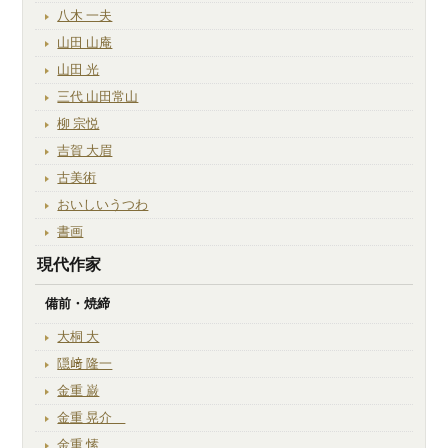
八木 一夫
山田 山庵
山田 光
三代 山田常山
柳 宗悦
吉賀 大眉
古美術
おいしいうつわ
書画
現代作家
備前・焼締
大桐 大
隠﨑 隆一
金重 巌
金重 晃介
金重 愫