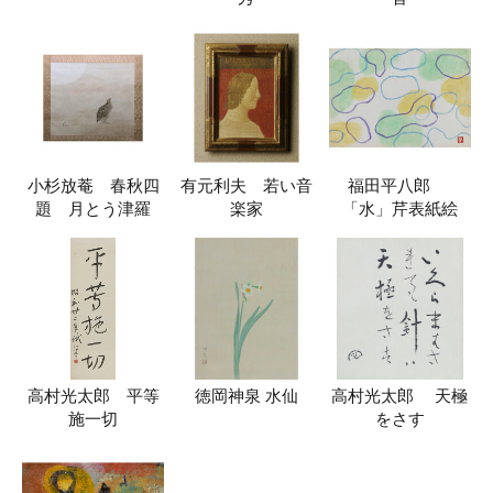
小杉放菴 春秋四
有元利夫 若い音
福田平八郎
題 月とう津羅
楽家
「水」芹表紙絵
高村光太郎 平等
徳岡神泉 水仙
高村光太郎 天極
施一切
をさす