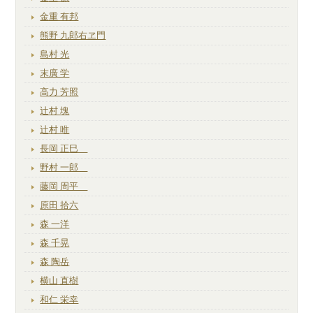
金重 有邦
熊野 九郎右ヱ門
島村 光
末廣 学
高力 芳照
辻村 塊
辻村 唯
長岡 正巳
野村 一郎
藤岡 周平
原田 拾六
森 一洋
森 千晃
森 陶岳
横山 直樹
和仁 栄幸