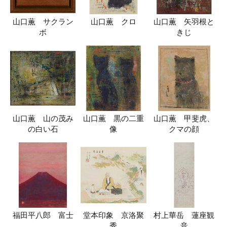
山口薫 サクラン
山口薫 クロ
山口薫 矢羽根と
ボ
きじ
山口薫 山の茂み
山口薫 黒の二重
山口薫 甲斐虎、
の白い石
像
クマの顔
福田平八郎 富士
堂本印象 京洛聚
村上華岳 蓮座観
秀
音