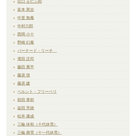
出口 王仁三郎
富本 憲吉
中里 無庵
中村六郎
西岡 小十
野崎 幻庵
バーナード・リーチ
濱田 庄司
藤田 喬平
藤原 啓
藤原 建
ベルント・フリーベリ
前田 青邨
益田 芳徳
松井 康成
三輪 休和（十代休雪）
三輪 壽雪（十一代休雪）