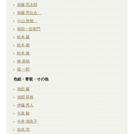
加藤 亮太郎
加藤 芳比古
小山 智徳
柴田一佐衛門
鈴木 藏
鈴木 都
鈴木 徹
林 恭助
堀 一郎
色絵・青瓷・その他
池田 巖
池田 晃将
伊藤 秀人
今泉 毅
今井 瑠衣子
岩永 浩