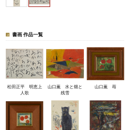
書画 作品一覧
松田正平 明恵上
山口薫 水と畑と
山口薫 苺
人歌
残雪