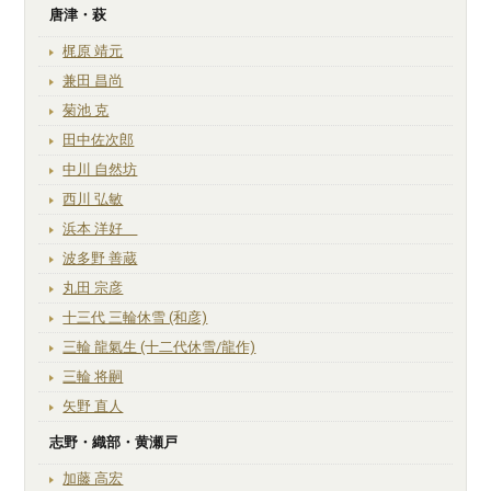
唐津・萩
梶原 靖元
兼田 昌尚
菊池 克
田中佐次郎
中川 自然坊
西川 弘敏
浜本 洋好
波多野 善蔵
丸田 宗彦
十三代 三輪休雪 (和彦)
三輪 龍氣生 (十二代休雪/龍作)
三輪 将嗣
矢野 直人
志野・織部・黄瀬戸
加藤 高宏