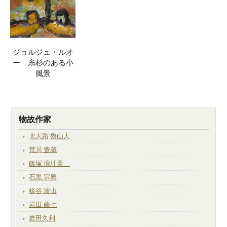
ジョルジュ・ルオ
ー 糸杉のある小
風景
物故作家
北大路 魯山人
荒川 豊藏
飯塚 琅玕斎
石黒 宗麿
板谷 波山
岩田 藤七
岩田久利