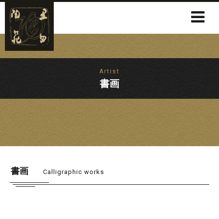
Artist
書画
書画
Calligraphic works