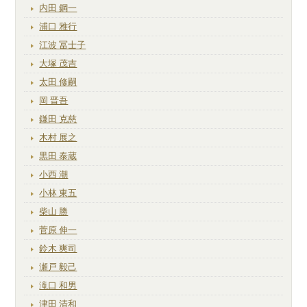
内田 鋼一
浦口 雅行
江波 冨士子
大塚 茂吉
太田 修嗣
岡 晋吾
鎌田 克慈
木村 展之
黒田 泰蔵
小西 潮
小林 東五
柴山 勝
菅原 伸一
鈴木 爽司
瀬戸 毅己
滝口 和男
津田 清和