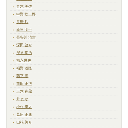
直木 美佐
中野 欽二郎
長野 烈
新里 明士
長谷川 清吉
深田 健介
深見 陶治
福永幾夫
福野 道隆
藤平 寧
前田 正博
正木 春蔵
升 たか
松永 圭太
見附 正康
山根 悠介