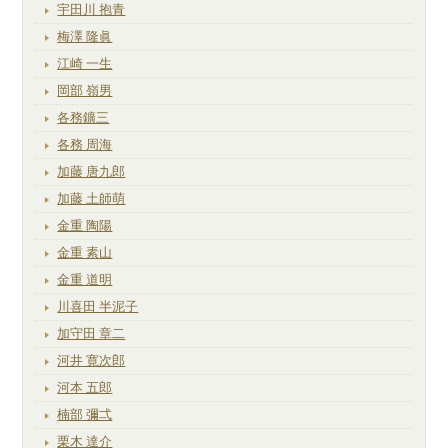
宇田川 抱青
梅澤 隆眞
江崎 一生
岡部 嶺男
各務鑛三
各務 周海
加藤 唐九郎
加藤 土師萌
金重 陶陽
金重 素山
金重 道明
川喜田 半泥子
加守田 章二
河井 寛次郎
河本 五郎
楠部 彌弌
栗木 達介