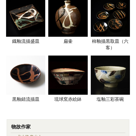
鐡釉流描盛皿
扁壷
柿釉描黒取皿（六
客）
黒釉錆流描皿
琉球窯赤絵鉢
塩釉三彩茶碗
物故作家