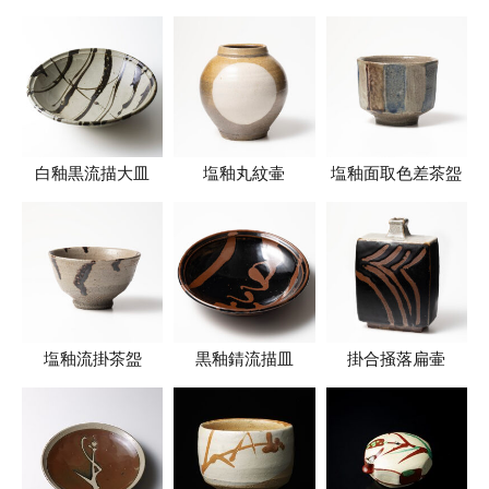
白釉黒流描大皿
塩釉丸紋壷
塩釉面取色差茶盌
塩釉流掛茶盌
黒釉錆流描皿
掛合掻落扁壷