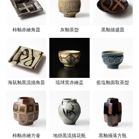
柿釉赤繪角皿
灰釉茶盌
黒釉描盛皿
海鼠釉黒流描角皿
琉球窯赤繪盃
藍塩釉面取茶盌
柿釉赤繪方壷
地掛黒流描花瓶
黒釉掻落方瓶