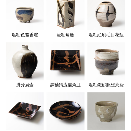
塩釉色差香爐
流釉角瓶
塩釉絵刷毛目花瓶
掛分扁壷
黒釉錆流描角皿
塩釉鐵砂胴紐茶盌