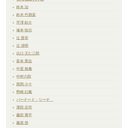
鈴木 治
鈴木 竹朋斎
芹澤 銈介
塚本 快示
辻 晉堂
辻 清明
出口 王仁三郎
富本 憲吉
中里 無庵
中村六郎
西岡 小十
野崎 幻庵
バーナード・リーチ
濱田 庄司
藤田 喬平
藤原 啓