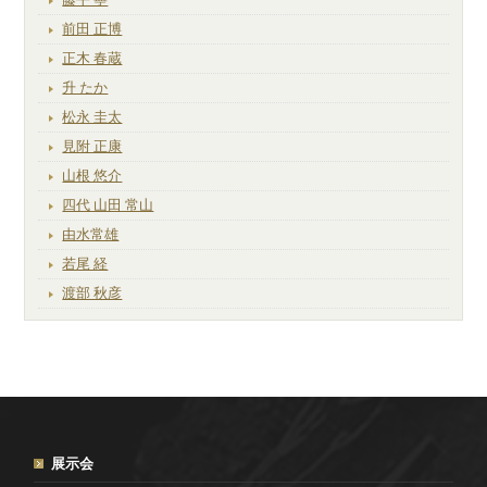
前田 正博
正木 春蔵
升 たか
松永 圭太
見附 正康
山根 悠介
四代 山田 常山
由水常雄
若尾 経
渡部 秋彦
展示会