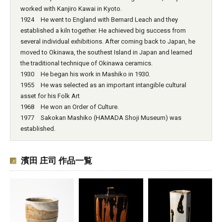
worked with Kanjiro Kawai in Kyoto.
1924 He went to England with Bernard Leach and they
established a kiln together. He achieved big success from
several individual exhibitions. After coming back to Japan, he
moved to Okinawa, the southest Island in Japan and learned
the traditional technique of Okinawa ceramics.
1930 He began his work in Mashiko in 1930.
1955 He was selected as an important intangible cultural
asset for his Folk Art
1968 He won an Order of Culture.
1977 Sakokan Mashiko (HAMADA Shoji Museum) was
established.
濱田 庄司 作品一覧