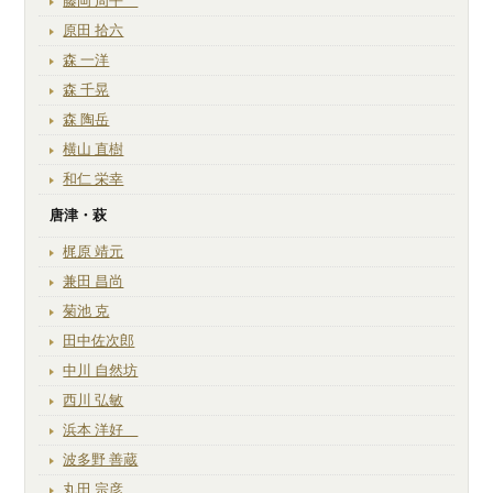
藤岡 周平
原田 拾六
森 一洋
森 千晃
森 陶岳
横山 直樹
和仁 栄幸
唐津・萩
梶原 靖元
兼田 昌尚
菊池 克
田中佐次郎
中川 自然坊
西川 弘敏
浜本 洋好
波多野 善蔵
丸田 宗彦