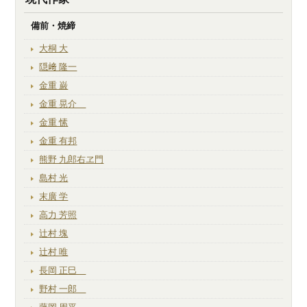
備前・焼締
大桐 大
隠﨑 隆一
金重 巌
金重 晃介
金重 愫
金重 有邦
熊野 九郎右ヱ門
島村 光
末廣 学
高力 芳照
辻村 塊
辻村 唯
長岡 正巳
野村 一郎