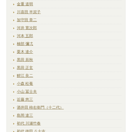
金重 道明
川喜田 半泥子
加守田 章二
河井 寛次郎
河本 五郎
楠部 彌弌
栗木 達介
黒田 辰秋
黒田 正玄
鯉江 良二
小森 松菴
小山 冨士夫
近藤 悠三
酒井田 柿右衛門（十二代）
島岡 達三
初代 川瀬竹春
初代 徳田 八十吉