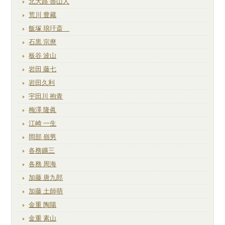
北大路 魯山人
荒川 豊藏
飯塚 琅玕斎
石黒 宗麿
板谷 波山
岩田 藤七
岩田久利
宇田川 抱青
梅澤 隆眞
江崎 一生
岡部 嶺男
各務鑛三
各務 周海
加藤 唐九郎
加藤 土師萌
金重 陶陽
金重 素山