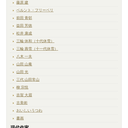
藤原 建
ベルント・フリーベリ
前田 青邨
益田 芳徳
松井 康成
三輪 休和（十代休雪）
三輪 壽雪（十一代休雪）
八木 一夫
山田 山庵
山田 光
三代 山田常山
柳 宗悦
吉賀 大眉
古美術
おいしいうつわ
書画
現代作家