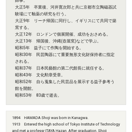
師事。
大正5年 卒業後、河井寛次郎と共に京都市立陶磁器試
験場にて釉薬の研究を行う。
大正9年 リーチ帰国に同行し、イギリスにて共同で築
窯する。
大正12年 ロンドンで個展開催、成功をおさめる。
大正13年 帰国後、沖縄(壺屋窯)などで学ぶ。
昭和5年 益子にて作陶を開始する。
昭和30年 民芸陶器にて重要無形文化財保持者に指定
される。
昭和37年 日本民藝館の第二代館長に就任する。
昭和43年 文化勲章受章。
昭和52年 自ら蒐集した民芸品を展示する益子参考う
館を開館。
昭和53年 83歳で逝去。
1894 HAMADA Shoji was born in Kanagwa.
1913 Entered the high school of Tokyo Institute of Technology
and met a professr ITAYA Hazan. After graduation, Shoji