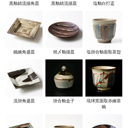
黒釉錆流描角皿
黒釉錆流描皿
塩釉白打盃
鐵繪角盛皿
焼〆釉描皿
塩掛合釉面取茶盌
流掛角盛皿
掛合釉盒子
琉球窯面取赤繪茶
碗