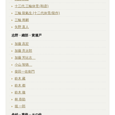
十三代 三輪休雪 (和彦)
三輪 龍氣生 (十二代休雪/龍作)
三輪 将嗣
矢野 直人
志野・織部・黄瀬戸
加藤 高宏
加藤 亮太郎
加藤 芳比古
小山 智徳
柴田一佐衛門
鈴木 藏
鈴木 都
鈴木 徹
林 恭助
堀 一郎
色絵・青瓷・その他