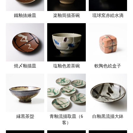
鐵釉抜繪皿
楽釉筒描茶碗
琉球窯赤絵水滴
焼〆釉描皿
塩釉色差茶碗
軟陶色絵盒子
縁黒茶盌
青釉流描取皿（6
白釉黒流描大鉢
客）