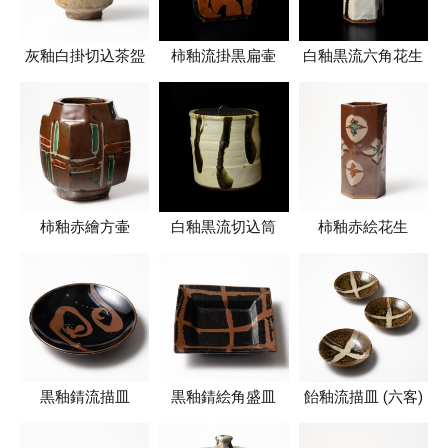
灰釉白掛切込茶盌
柿釉流掛黒扁壷
白釉黒流六角花生
柿釉赤繪方壷
白釉黒流切込筒
柿釉赤絵花生
黒釉錆流描皿
黒釉錆絵角盛皿
飴釉流描皿 (六客)