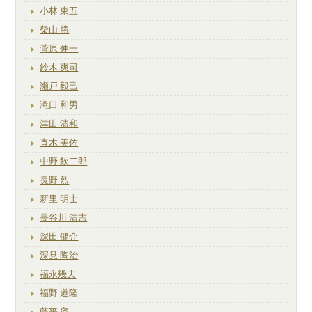
小林 東五
柴山 勝
菅原 伸一
鈴木 爽司
瀬戸 毅己
滝口 和男
津田 清和
直木 美佐
中野 欽二郎
長野 烈
新里 明士
長谷川 清吉
深田 健介
深見 陶治
福永幾夫
福野 道隆
藤平 寧