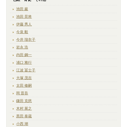
池田 巖
池田 晃将
伊藤 秀人
今泉 毅
今井 瑠衣子
岩永 浩
内田 鋼一
浦口 雅行
江波 冨士子
大塚 茂吉
太田 修嗣
岡 晋吾
鎌田 克慈
木村 展之
黒田 泰蔵
小西 潮