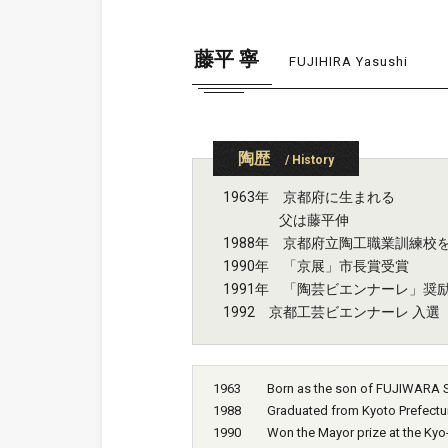
藤平 寧
FUJIHIRA Yasushi
陶歴
/ History
1963年 京都府に生まれる
父は藤平伸
1988年 京都府立陶工職業訓練校
1990年 「京展」市長賞受賞
1991年 「陶芸ビエンナーレ」奨
1992 京都工芸ビエンナーレ 入選
1963 Born as the son of FUJIWARA Sh
1988 Graduated from Kyoto Prefectural
1990 Won the Mayor prize at the Kyo-te