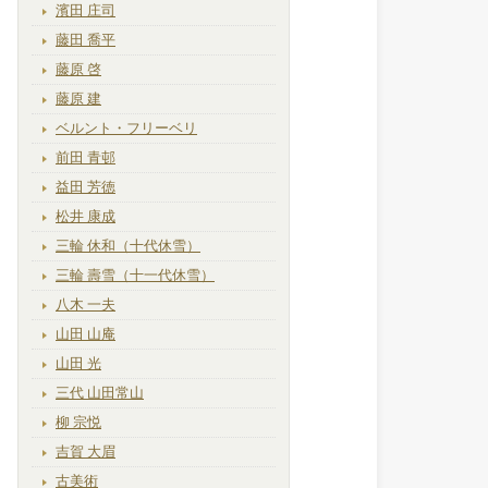
濱田 庄司
藤田 喬平
藤原 啓
藤原 建
ベルント・フリーベリ
前田 青邨
益田 芳徳
松井 康成
三輪 休和（十代休雪）
三輪 壽雪（十一代休雪）
八木 一夫
山田 山庵
山田 光
三代 山田常山
柳 宗悦
吉賀 大眉
古美術