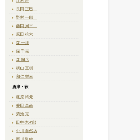
辻村 唯
長岡 正巳
野村 一郎
藤岡 周平
原田 拾六
森 一洋
森 千晃
森 陶岳
横山 直樹
和仁 栄幸
唐津・萩
梶原 靖元
兼田 昌尚
菊池 克
田中佐次郎
中川 自然坊
西川 弘敏