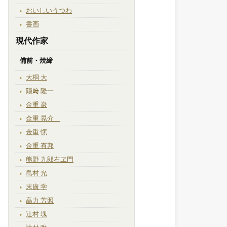
おいしいうつわ
書画
現代作家
備前・焼締
大桐 大
隠﨑 隆一
金重 巌
金重 晃介
金重 愫
金重 有邦
熊野 九郎右ヱ門
島村 光
末廣 学
高力 芳照
辻村 塊