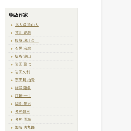
物故作家
北大路 魯山人
荒川 豊藏
飯塚 琅玕斎
石黒 宗麿
板谷 波山
岩田 藤七
岩田久利
宇田川 抱青
梅澤 隆眞
江崎 一生
岡部 嶺男
各務鑛三
各務 周海
加藤 唐九郎