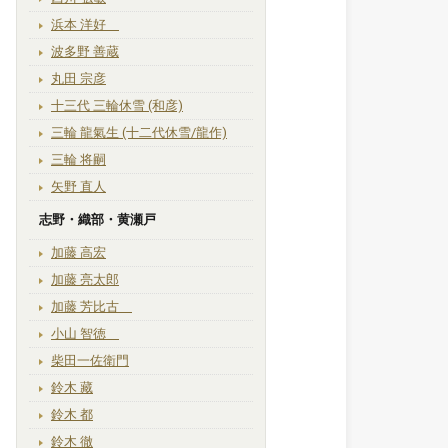
浜本 洋好
波多野 善蔵
丸田 宗彦
十三代 三輪休雪 (和彦)
三輪 龍氣生 (十二代休雪/龍作)
三輪 将嗣
矢野 直人
志野・織部・黄瀬戸
加藤 高宏
加藤 亮太郎
加藤 芳比古
小山 智徳
柴田一佐衛門
鈴木 藏
鈴木 都
鈴木 徹