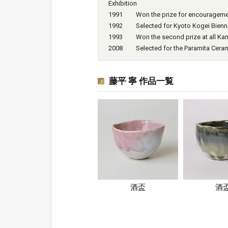
Exhibition
1991 Won the prize for encouragement 
1992 Selected for Kyoto Kogei Biennale
1993 Won the second prize at all Kans
2008 Selected for the Paramita Ceramic
藤平 寧 作品一覧
酒盃
酒