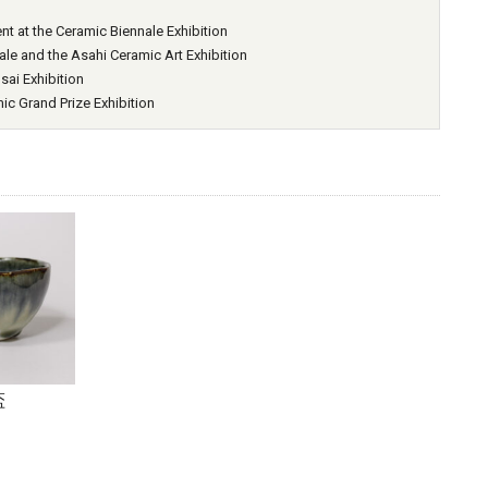
at the Ceramic Biennale Exhibition
 and the Asahi Ceramic Art Exhibition
ai Exhibition
 Grand Prize Exhibition
盃