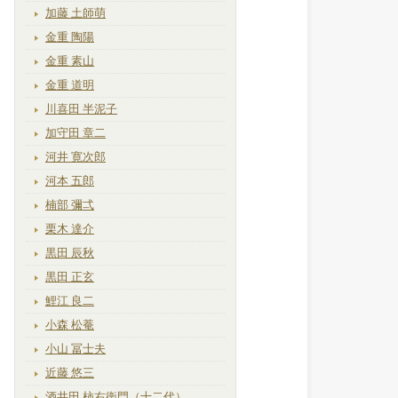
加藤 土師萌
金重 陶陽
金重 素山
金重 道明
川喜田 半泥子
加守田 章二
河井 寛次郎
河本 五郎
楠部 彌弌
栗木 達介
黒田 辰秋
黒田 正玄
鯉江 良二
小森 松菴
小山 冨士夫
近藤 悠三
酒井田 柿右衛門（十二代）