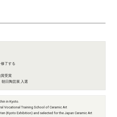
を修了する
励賞受賞
 朝日陶芸展 入選
in in Kyoto.
 Vocational Training School of Ceramic Art
n (Kyoto Exhibition) and selected for the Japan Ceramic Art