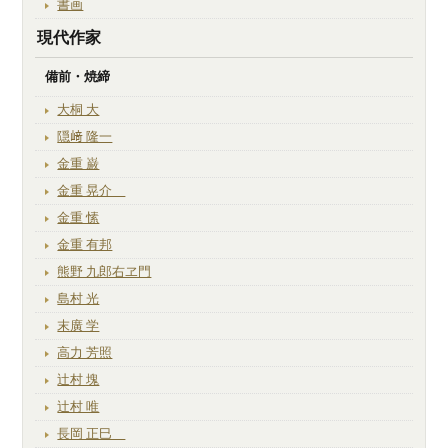
書画
現代作家
備前・焼締
大桐 大
隠﨑 隆一
金重 巌
金重 晃介
金重 愫
金重 有邦
熊野 九郎右ヱ門
島村 光
末廣 学
高力 芳照
辻村 塊
辻村 唯
長岡 正巳