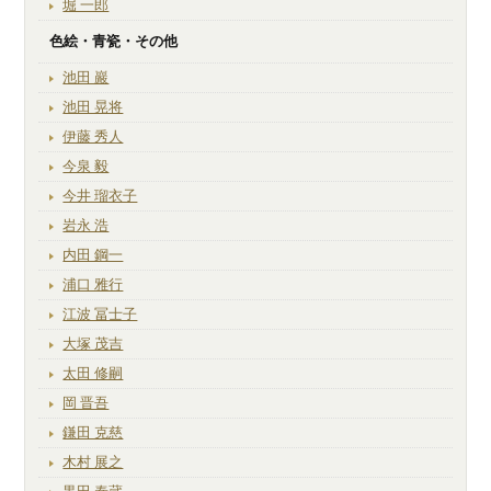
堀 一郎
色絵・青瓷・その他
池田 巖
池田 晃将
伊藤 秀人
今泉 毅
今井 瑠衣子
岩永 浩
内田 鋼一
浦口 雅行
江波 冨士子
大塚 茂吉
太田 修嗣
岡 晋吾
鎌田 克慈
木村 展之