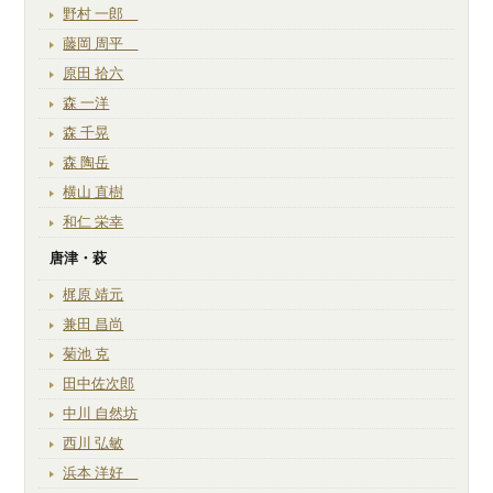
野村 一郎
藤岡 周平
原田 拾六
森 一洋
森 千晃
森 陶岳
横山 直樹
和仁 栄幸
唐津・萩
梶原 靖元
兼田 昌尚
菊池 克
田中佐次郎
中川 自然坊
西川 弘敏
浜本 洋好