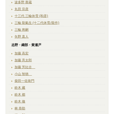
波多野 善蔵
丸田 宗彦
十三代 三輪休雪 (和彦)
三輪 龍氣生 (十二代休雪/龍作)
三輪 将嗣
矢野 直人
志野・織部・黄瀬戸
加藤 高宏
加藤 亮太郎
加藤 芳比古
小山 智徳
柴田一佐衛門
鈴木 藏
鈴木 都
鈴木 徹
林 恭助