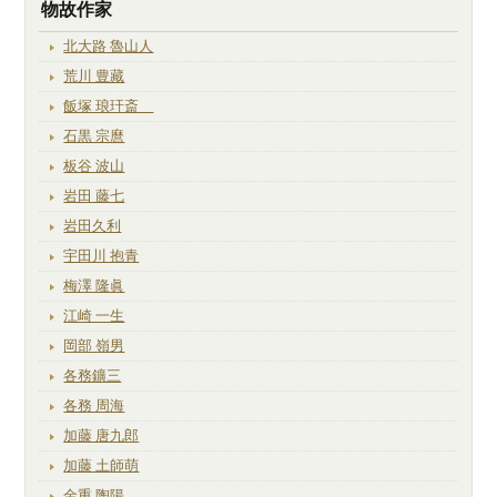
物故作家
北大路 魯山人
荒川 豊藏
飯塚 琅玕斎
石黒 宗麿
板谷 波山
岩田 藤七
岩田久利
宇田川 抱青
梅澤 隆眞
江崎 一生
岡部 嶺男
各務鑛三
各務 周海
加藤 唐九郎
加藤 土師萌
金重 陶陽