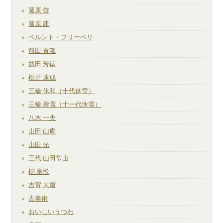
藤原 啓
藤原 建
ベルント・フリーベリ
前田 青邨
益田 芳徳
松井 康成
三輪 休和（十代休雪）
三輪 壽雪（十一代休雪）
八木 一夫
山田 山庵
山田 光
三代 山田常山
柳 宗悦
吉賀 大眉
古美術
おいしいうつわ