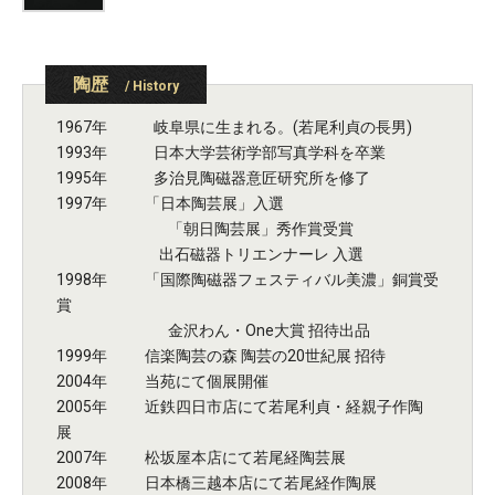
陶歴
/ History
1967年 岐阜県に生まれる。(若尾利貞の長男)
1993年 日本大学芸術学部写真学科を卒業
1995年 多治見陶磁器意匠研究所を修了
1997年 「日本陶芸展」入選
「朝日陶芸展」秀作賞受賞
出石磁器トリエンナーレ 入選
1998年 「国際陶磁器フェスティバル美濃」銅賞受
賞
金沢わん・One大賞 招待出品
1999年 信楽陶芸の森 陶芸の20世紀展 招待
2004年 当苑にて個展開催
2005年 近鉄四日市店にて若尾利貞・経親子作陶
展
2007年 松坂屋本店にて若尾経陶芸展
2008年 日本橋三越本店にて若尾経作陶展