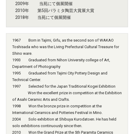
2009年 当苑にて個展開催
2010年 第5回パラミタ陶芸大賞展大賞
2018年 当苑にて個展開催
1967 Born in Tajimi, Gifu, as the second son of WAKAO
Toshisada who was the Living Prefectural Cultural Treasure for
Shino ware.
1993 Graduated from Nihon University college of Art,
Department of Photography
1995 Graduated from Tajimi City Pottery Design and
Technical Center.
1997 Selected for the Japan Traditional Kogei Exhibition
Won the excellent prize in competition at the Exhibition
of Asahi Ceramic Arts and Crafts.
1998 Won the bronze prize in competition at the
International Ceramics and Potteries Festival in Mino.
2004 Solo exhibition at Shibuya Kurodatoen. He has held
solo exhibitions continuously since then.
2010 Won the Grand Prize at the 5th Paramita Ceramics