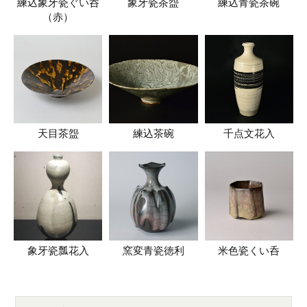
練込象牙瓷ぐい呑
象牙瓷茶盌
練込青瓷茶碗
（赤）
天目茶盌
練込茶碗
千点文花入
象牙瓷瓢花入
窯変青瓷徳利
米色瓷くい呑