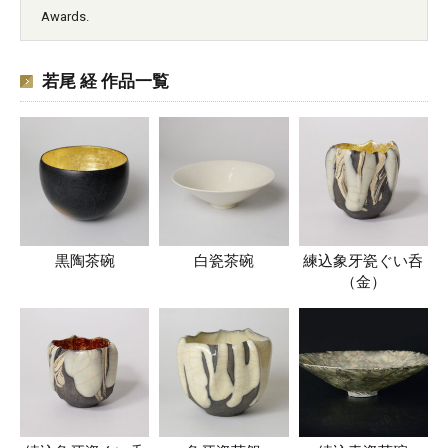
Awards.
若尾 経 作品一覧
黒陶茶碗
白瓷茶碗
練込象牙瓷ぐい呑
（金）