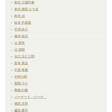
初代 川瀬竹春
初代 徳田 八十吉
鈴木 治
鈴木 竹朋斎
芹澤 銈介
塚本 快示
辻 晉堂
辻 清明
出口 王仁三郎
富本 憲吉
中里 無庵
中村六郎
西岡 小十
野崎 幻庵
バーナード・リーチ
濱田 庄司
藤田 喬平