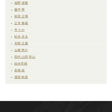
福野 道隆
藤平 寧
前田 正博
正木 春蔵
升 たか
松永 圭太
見附 正康
山根 悠介
四代 山田 常山
由水常雄
若尾 経
渡部 秋彦