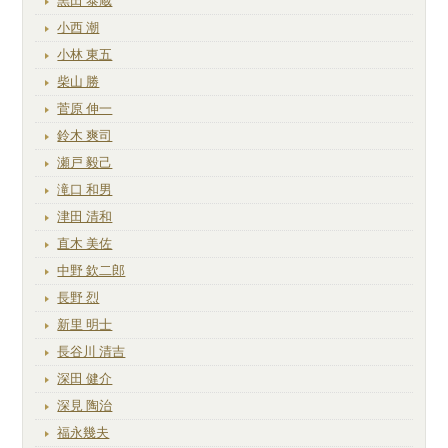
黒田 泰蔵
小西 潮
小林 東五
柴山 勝
菅原 伸一
鈴木 爽司
瀬戸 毅己
滝口 和男
津田 清和
直木 美佐
中野 欽二郎
長野 烈
新里 明士
長谷川 清吉
深田 健介
深見 陶治
福永幾夫