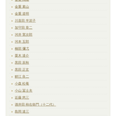
金重 素山
金重 道明
川喜田 半泥子
加守田 章二
河井 寛次郎
河本 五郎
楠部 彌弌
栗木 達介
黒田 辰秋
黒田 正玄
鯉江 良二
小森 松菴
小山 冨士夫
近藤 悠三
酒井田 柿右衛門（十二代）
島岡 達三