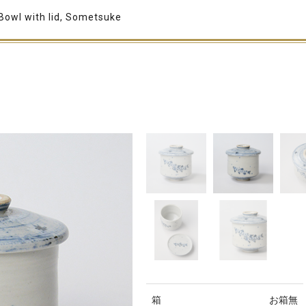
Bowl with lid, Sometsuke
箱
お箱無