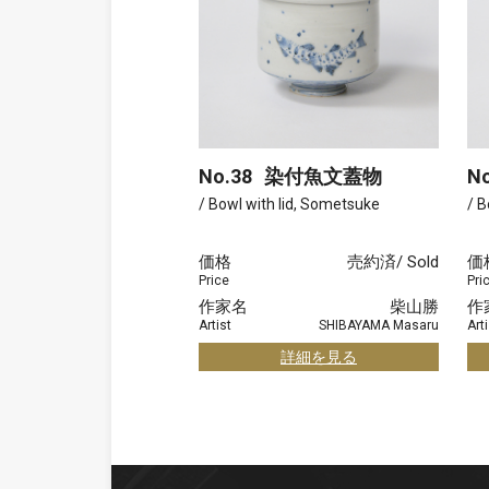
No.38
染付魚文蓋物
No
/ Bowl with lid, Sometsuke
/ B
価格
売約済/ Sold
価
Price
Pri
作家名
柴山勝
作
Artist
SHIBAYAMA Masaru
Arti
詳細を見る