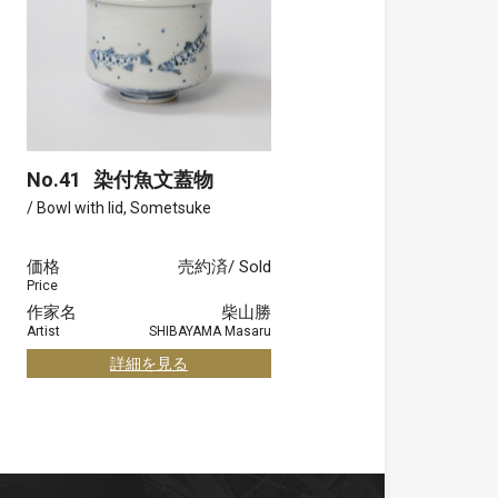
No.41
染付魚文蓋物
/ Bowl with lid, Sometsuke
価格
売約済/ Sold
Price
作家名
柴山勝
Artist
SHIBAYAMA Masaru
詳細を見る