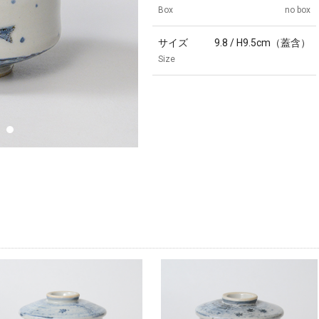
Box
no box
サイズ
9.8 / H9.5cm（蓋含）
Size