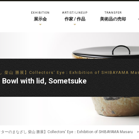
EXHIBITION
ARTIST/LINEUP
TRANSFER
展示会
作家 / 作品
美術品の売却
Collectors' Eye：Exhibition of SHIBAYAMA Mas
with lid, Sometsuke
ざし 柴山 勝展】Collectors' Eye：Exhibition of SHIBAYAMA Masaru