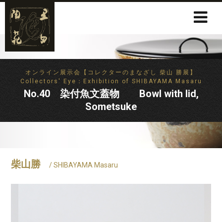
オンライン展示会【コレクターのまなざし 柴山 勝展】
Collectors' Eye：Exhibition of SHIBAYAMA Masaru
No.40 染付魚文蓋物 Bowl with lid,
Sometsuke
柴山勝
/ SHIBAYAMA Masaru