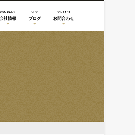
COMPANY
BLOG
CONTACT
会社情報
ブログ
お問合わせ