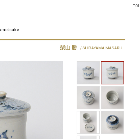
TO
Sometsuke
柴山 勝
/ SHIBAYAMA MASARU