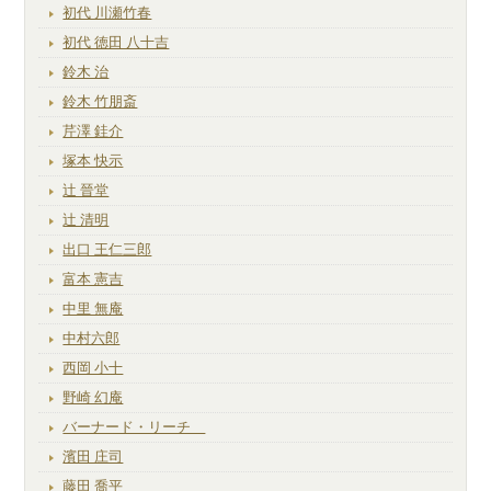
初代 川瀬竹春
初代 徳田 八十吉
鈴木 治
鈴木 竹朋斎
芹澤 銈介
塚本 快示
辻 晉堂
辻 清明
出口 王仁三郎
富本 憲吉
中里 無庵
中村六郎
西岡 小十
野崎 幻庵
バーナード・リーチ
濱田 庄司
藤田 喬平