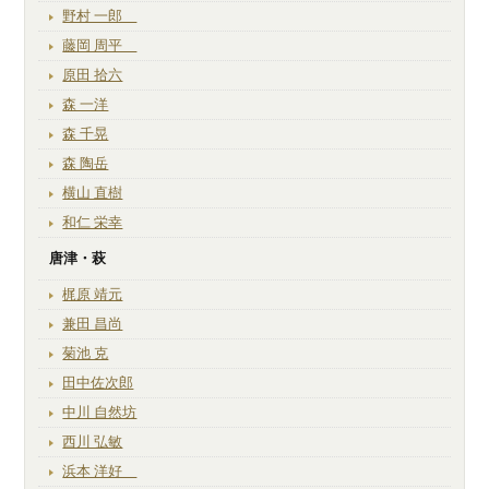
野村 一郎
藤岡 周平
原田 拾六
森 一洋
森 千晃
森 陶岳
横山 直樹
和仁 栄幸
唐津・萩
梶原 靖元
兼田 昌尚
菊池 克
田中佐次郎
中川 自然坊
西川 弘敏
浜本 洋好