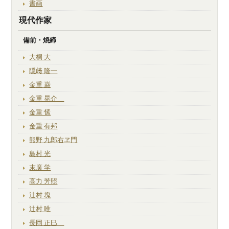
書画
現代作家
備前・焼締
大桐 大
隠﨑 隆一
金重 巌
金重 晃介
金重 愫
金重 有邦
熊野 九郎右ヱ門
島村 光
末廣 学
高力 芳照
辻村 塊
辻村 唯
長岡 正巳