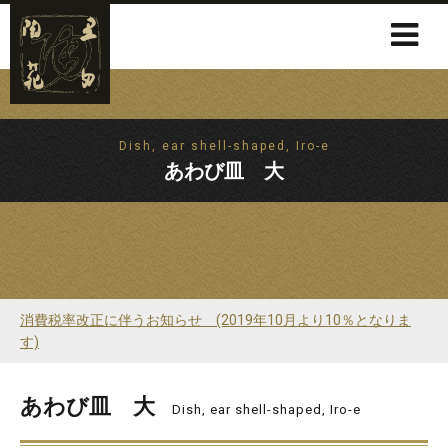
Dish, ear shell-shaped, Iro-e
あわび皿 大
消費税率改正に伴うお知らせ (2019年10月より10％となりま
す)
あわび皿 大
Dish, ear shell-shaped, Iro-e