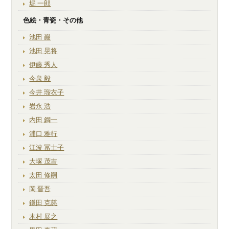
堀 一郎
色絵・青瓷・その他
池田 巖
池田 晃将
伊藤 秀人
今泉 毅
今井 瑠衣子
岩永 浩
内田 鋼一
浦口 雅行
江波 冨士子
大塚 茂吉
太田 修嗣
岡 晋吾
鎌田 克慈
木村 展之