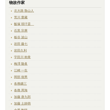
物故作家
北大路 魯山人
荒川 豊藏
飯塚 琅玕斎
石黒 宗麿
板谷 波山
岩田 藤七
岩田久利
宇田川 抱青
梅澤 隆眞
江崎 一生
岡部 嶺男
各務鑛三
各務 周海
加藤 唐九郎
加藤 土師萌