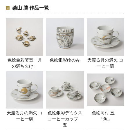
柴山 勝 作品一覧
色絵金彩箸置「月
色絵銀彩ゆのみ
天渡る月の満欠 コ
の満ち欠け」
ーヒー碗
天渡る月の満欠 コ
色絵銀彩デミタス
色絵向付 五
ーヒー碗
コーヒーカップ
「魚」
五