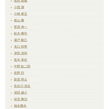
黒田 泰蔵
小西 潮
小林 東五
柴山 勝
菅原 伸一
鈴木 爽司
瀬戸 毅己
滝口 和男
津田 清和
直木 美佐
中野 欽二郎
長野 烈
新里 明士
長谷川 清吉
深田 健介
深見 陶治
福永幾夫