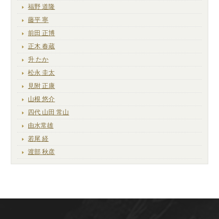
福野 道隆
藤平 寧
前田 正博
正木 春蔵
升 たか
松永 圭太
見附 正康
山根 悠介
四代 山田 常山
由水常雄
若尾 経
渡部 秋彦