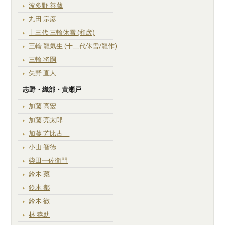
波多野 善蔵
丸田 宗彦
十三代 三輪休雪 (和彦)
三輪 龍氣生 (十二代休雪/龍作)
三輪 将嗣
矢野 直人
志野・織部・黄瀬戸
加藤 高宏
加藤 亮太郎
加藤 芳比古
小山 智徳
柴田一佐衛門
鈴木 藏
鈴木 都
鈴木 徹
林 恭助