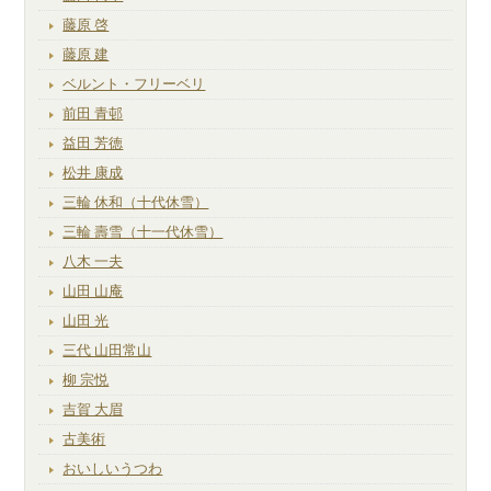
藤原 啓
藤原 建
ベルント・フリーベリ
前田 青邨
益田 芳徳
松井 康成
三輪 休和（十代休雪）
三輪 壽雪（十一代休雪）
八木 一夫
山田 山庵
山田 光
三代 山田常山
柳 宗悦
吉賀 大眉
古美術
おいしいうつわ