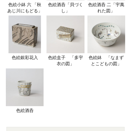
色絵小鉢 六 「秋
色絵酒呑「貝づく
色絵酒呑 二「宇萬
あじ川にもどる」
し」
れた図」
色絵銀彩花入
色絵盒子 「多宇
色絵鉢 「なまず
衣の図」
とこどもの図」
色絵酒呑