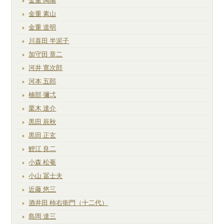
金重 陶陽
金重 素山
金重 道明
川喜田 半泥子
加守田 章二
河井 寛次郎
河本 五郎
楠部 彌弌
栗木 達介
黒田 辰秋
黒田 正玄
鯉江 良二
小森 松菴
小山 冨士夫
近藤 悠三
酒井田 柿右衛門（十二代）
島岡 達三