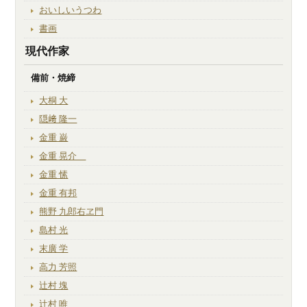
おいしいうつわ
書画
現代作家
備前・焼締
大桐 大
隠﨑 隆一
金重 巌
金重 晃介
金重 愫
金重 有邦
熊野 九郎右ヱ門
島村 光
末廣 学
高力 芳照
辻村 塊
辻村 唯