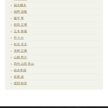
福永幾夫
福野 道隆
藤平 寧
前田 正博
正木 春蔵
升 たか
松永 圭太
見附 正康
山根 悠介
四代 山田 常山
由水常雄
若尾 経
渡部 秋彦