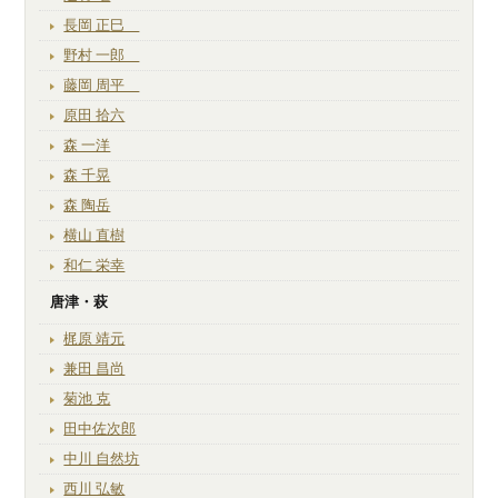
長岡 正巳
野村 一郎
藤岡 周平
原田 拾六
森 一洋
森 千晃
森 陶岳
横山 直樹
和仁 栄幸
唐津・萩
梶原 靖元
兼田 昌尚
菊池 克
田中佐次郎
中川 自然坊
西川 弘敏