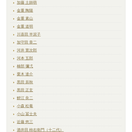
加藤 土師萌
金重 陶陽
金重 素山
金重 道明
川喜田 半泥子
加守田 章二
河井 寛次郎
河本 五郎
楠部 彌弌
栗木 達介
黒田 辰秋
黒田 正玄
鯉江 良二
小森 松菴
小山 冨士夫
近藤 悠三
酒井田 柿右衛門（十二代）