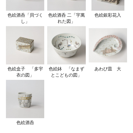
色絵酒呑「貝づく
色絵酒呑 二「宇萬
色絵銀彩花入
し」
れた図」
色絵盒子 「多宇
色絵鉢 「なまず
あわび皿 大
衣の図」
とこどもの図」
色絵酒呑