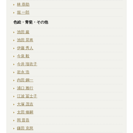
林 恭助
堀 一郎
色絵・青瓷・その他
池田 巖
池田 晃将
伊藤 秀人
今泉 毅
今井 瑠衣子
岩永 浩
内田 鋼一
浦口 雅行
江波 冨士子
大塚 茂吉
太田 修嗣
岡 晋吾
鎌田 克慈