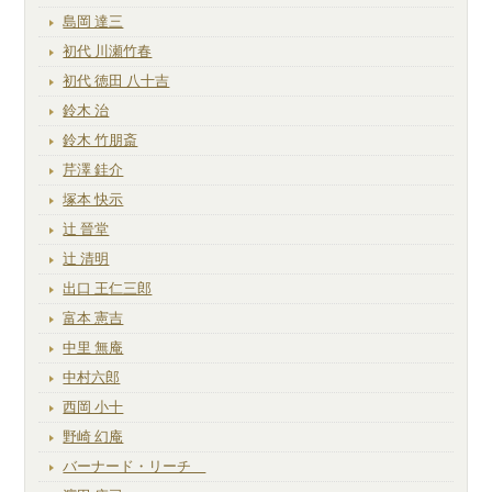
島岡 達三
初代 川瀬竹春
初代 徳田 八十吉
鈴木 治
鈴木 竹朋斎
芹澤 銈介
塚本 快示
辻 晉堂
辻 清明
出口 王仁三郎
富本 憲吉
中里 無庵
中村六郎
西岡 小十
野崎 幻庵
バーナード・リーチ