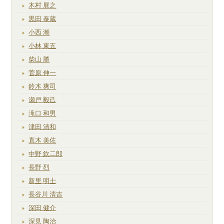
木村 展之
黒田 泰蔵
小西 潮
小林 東五
柴山 勝
菅原 伸一
鈴木 爽司
瀬戸 毅己
滝口 和男
津田 清和
直木 美佐
中野 欽二郎
長野 烈
新里 明士
長谷川 清吉
深田 健介
深見 陶治