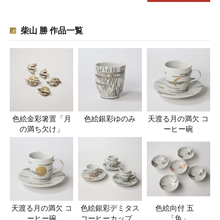
柴山 勝 作品一覧
色絵金彩箸置「月
色絵銀彩ゆのみ
天渡る月の満欠 コ
の満ち欠け」
ーヒー碗
天渡る月の満欠 コ
色絵銀彩デミタス
色絵向付 五
ーヒー碗
コーヒーカップ
「魚」