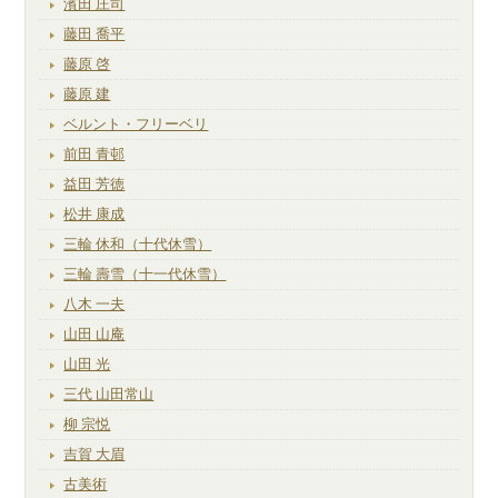
濱田 庄司
藤田 喬平
藤原 啓
藤原 建
ベルント・フリーベリ
前田 青邨
益田 芳徳
松井 康成
三輪 休和（十代休雪）
三輪 壽雪（十一代休雪）
八木 一夫
山田 山庵
山田 光
三代 山田常山
柳 宗悦
吉賀 大眉
古美術