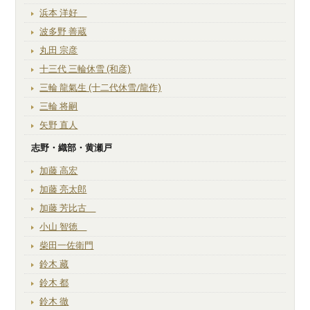
浜本 洋好
波多野 善蔵
丸田 宗彦
十三代 三輪休雪 (和彦)
三輪 龍氣生 (十二代休雪/龍作)
三輪 将嗣
矢野 直人
志野・織部・黄瀬戸
加藤 高宏
加藤 亮太郎
加藤 芳比古
小山 智徳
柴田一佐衛門
鈴木 藏
鈴木 都
鈴木 徹