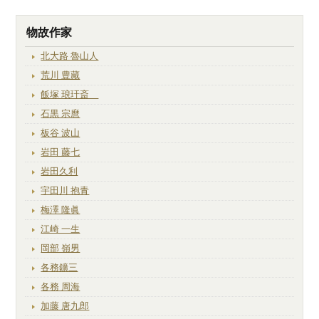
物故作家
北大路 魯山人
荒川 豊藏
飯塚 琅玕斎
石黒 宗麿
板谷 波山
岩田 藤七
岩田久利
宇田川 抱青
梅澤 隆眞
江崎 一生
岡部 嶺男
各務鑛三
各務 周海
加藤 唐九郎