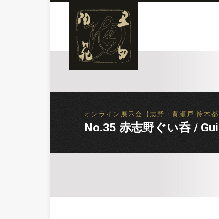
オンライン展示会【志野・黄瀬戸 鈴木都展】Onlin
No.35 赤志野ぐい呑 / Guino