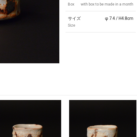
Box
with box to be made in a month
サイズ
φ 7.4 / H4.8cm
Size