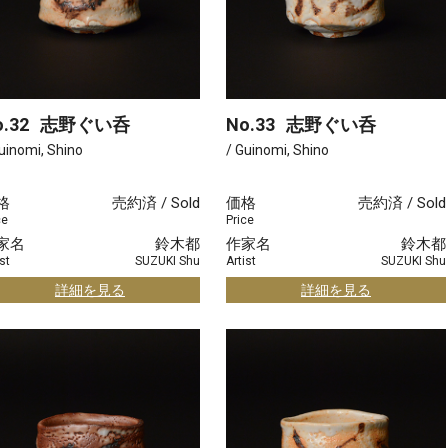
.32
志野ぐい呑
No.33
志野ぐい呑
uinomi, Shino
/ Guinomi, Shino
格
売約済 / Sold
価格
売約済 / Sold
ce
Price
家名
鈴木都
作家名
鈴木都
st
SUZUKI Shu
Artist
SUZUKI Shu
詳細を見る
詳細を見る