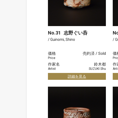
No.31
志野ぐい呑
No
/ Guinomi, Shino
/ G
価格
売約済 / Sold
価
Price
Pri
作家名
鈴木都
作
Artist
SUZUKI Shu
Arti
詳細を見る