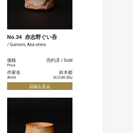
No.34
赤志野ぐい呑
/ Guinomi, Aka-shino
価格
売約済 / Sold
Price
作家名
鈴木都
Artist
SUZUKI Shu
詳細を見る