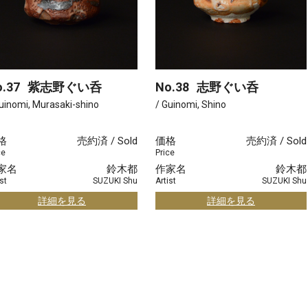
.37
紫志野ぐい呑
No.38
志野ぐい呑
uinomi, Murasaki-shino
/ Guinomi, Shino
格
売約済 / Sold
価格
売約済 / Sold
ce
Price
家名
鈴木都
作家名
鈴木都
st
SUZUKI Shu
Artist
SUZUKI Shu
詳細を見る
詳細を見る