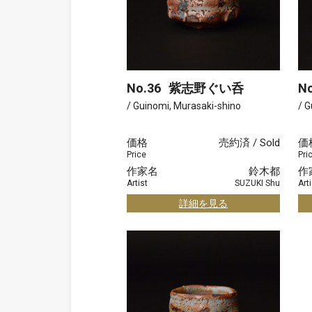
No.36
紫志野ぐい呑
No
/ Guinomi, Murasaki-shino
/ G
価格
売約済 / Sold
価
Price
Pri
作家名
鈴木都
作
Artist
SUZUKI Shu
Arti
詳細を見る